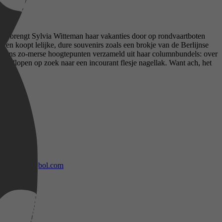
k – brengt Sylvia Witteman haar vakanties door op rondvaartboten
 en koopt lelijke, dure souvenirs zoals een brokje van de Berlijnse
ttemans zo-merse hoogtepunten verzameld uit haar columnbundels: over
ijs aflopen op zoek naar een incourant flesje nagellak. Want ach, het
bol.com