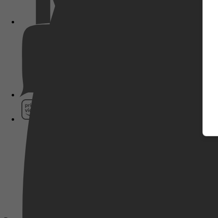
Pathé Thuis
Prime Video
SkyShowtime