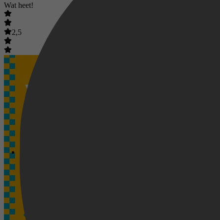
Wat heet!
2,5