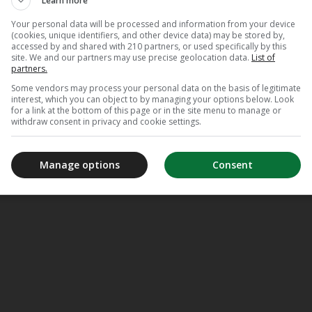
Learn more
Your personal data will be processed and information from your device
(cookies, unique identifiers, and other device data) may be stored by,
accessed by and shared with 210 partners, or used specifically by this
site. We and our partners may use precise geolocation data.
List of
partners.
Some vendors may process your personal data on the basis of legitimate
interest, which you can object to by managing your options below. Look
for a link at the bottom of this page or in the site menu to manage or
withdraw consent in privacy and cookie settings.
Manage options
Consent