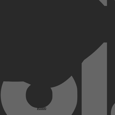
ming met een zo laag mogelijk Nederlanderrisico – vergeefs natuurlij
ijke fopmusea met tentoonstellingen als ‘Coca-Cola door de eeuwen heen’
it een wat verloederde Audi-garage in Wiesbaden. In Wat heet! zijn Wi
 zonnen na je dertigste en daadkrachtig de schappen van een Shell-parad
rschenen zomercolumns.
Kobo