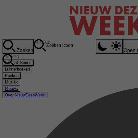
Zoeken icoon
Zoeken
Open 
Films & Series
Luisterboeken
Boeken
Muziek
Nieuws
Over NieuwDezeWeek