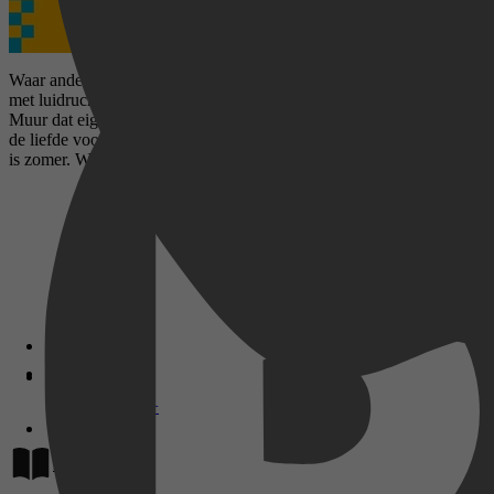
Waar andere Nederlanders in de zomervakantie kiezen voor een bestem
met luidruchtige all you can eat-braadworstbuffetten, bezoekt feestel
Muur dat eigenlijk helemaal niet uit de Berlijnse Muur komt, maar u
de liefde voor ratelende rolkoffers over Venetiaanse kasseien, topless
is zomer. Wat heet! is een bundeling van Wittemans beste, eerder ve
Disney+
Lees op