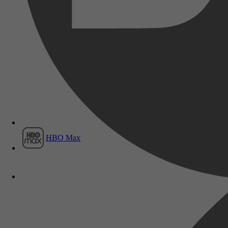
Film1
HBO Max