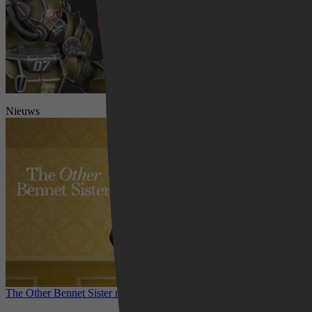
Nieuws
The Other Bennet Sister nu te zien op HBO Max: romantisch
kostuumdrama krijgt lovende recensies