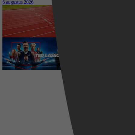
6 augustus 2026
Waar kun je het EK Atletiek
2026 kijken? Zo volg je alle
wedstrijden live
5 augustus 2026
Ted Lasso seizoen 4 is begonnen:
eerste aflevering nu te zien op
Apple TV+
5 augustus 2026