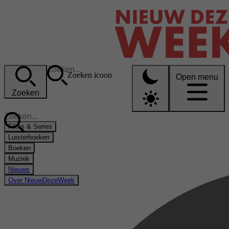
Zoeken icoon
Open menu
Zoeken
Films & Series
Luisterboeken
Boeken
Muziek
Nieuws
Over NieuwDezeWeek