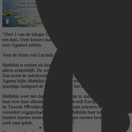
"Deel 1 van de trilogie De vrouwen van de Leeuwenhof staat als
een huis. Over keuzes maken en je hart volgen.' Algemeen Dagblad
over Agneta's erfenis
Voor de lezers van Lucinda Riley en Santa Montefiore
Mathilda is zestien als haar moeder in 1931 plotseling sterft en ze
alleen achterblijft. De wereld zit vol gevaren voor een jong meisje.
Dan komt de indrukwekkende Agneta Lejongård in haar leven.
Agneta blijkt Mathilda's voogd te zijn en ze neemt haar mee naar het
prachtige landgoed de Leeuwenhof in het zuiden van Zweden.
Mathilda weet niet dat Agneta haar tante is, maar voordat Agneta
haar over haar afkomst kan vertellen, wordt Europa verscheurd door
de Tweede Wereldoorlog. Het leven zoals iedereen het kende
verandert voorgoed. In de chaos zal Mathilda haar lot in eigen
handen moeten nemen en nieuwe wegen moeten bewandelen op
Disney+
zoek naar geluk.