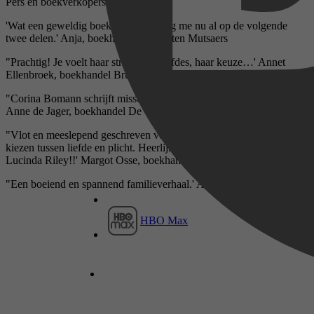
Pers en boekverkopers
'Wat een geweldig boek, zeg! Verheug me nu al op de volgende
twee delen.' Anja, boekhandel Gianotten Mutsaers
"Prachtig! Je voelt haar strijd, haar liefdes, haar keuze…' Annet
Ellenbroek, boekhandel Bruna Ellenbroek
"Corina Bomann schrijft misschien nog mooier dan Lucinda Riley.'
Anne de Jager, boekhandel De Vries, Zierikzee
"Vlot en meeslepend geschreven verhaal over een vrouw die moet
kiezen tussen liefde en plicht. Heerlijk lezen voor de liefhebbers van
Lucinda Riley!!' Margot Osse, boekhandel De Omslag, Rosmalen
"Een boeiend en spannend familieverhaal.' Avrobode
HBO Max