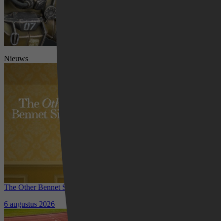
Nieuws
Videoland
The Other Bennet Sister nu te zien op HBO Max: romantisch
kostuumdrama krijgt lovende recensies
6 augustus 2026
Waar kun je het EK Atletiek