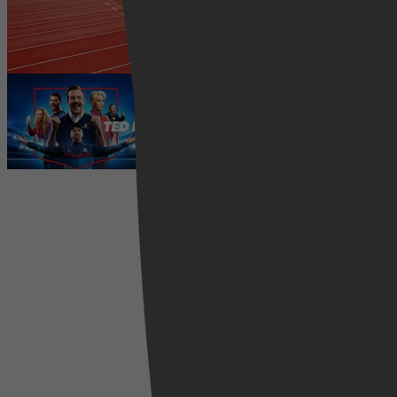
2026 kijken? Zo volg je alle
wedstrijden live
5 augustus 2026
Ted Lasso seizoen 4 is begonnen:
eerste aflevering nu te zien op
Apple TV+
5 augustus 2026