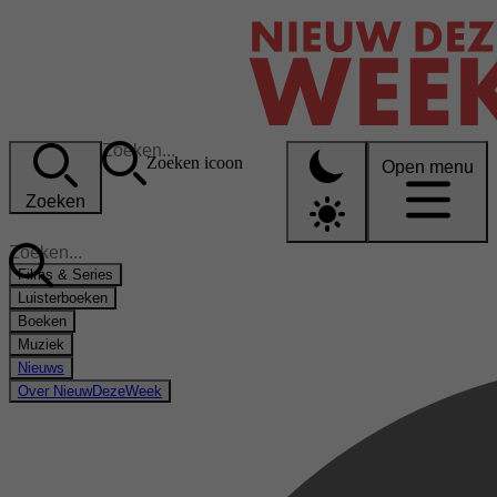
Zoeken icoon
Open menu
Zoeken
Films & Series
Luisterboeken
Boeken
Muziek
Nieuws
Over NieuwDezeWeek