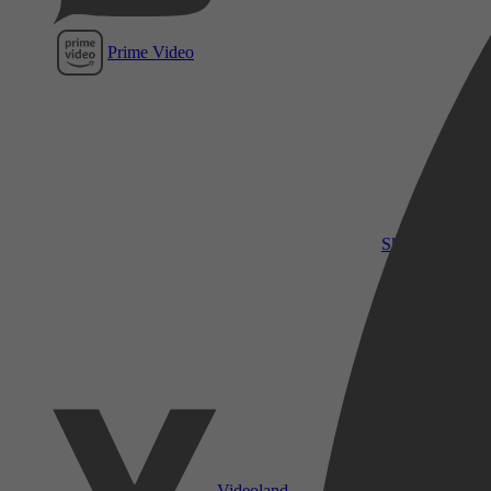
Prime Video
SkyShowtime
Videoland