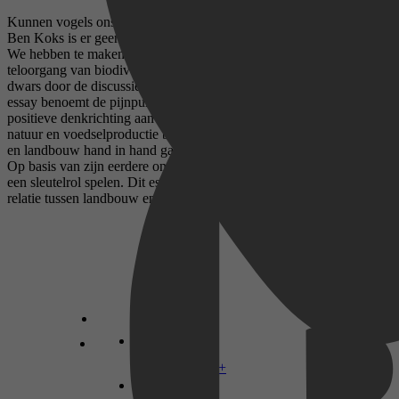
Kunnen vogels ons de weg wijzen naar een andere landbouw? Voor
Ben Koks is er geen twijfel mogelijk op die vraag: dat kan zeker.
We hebben te maken met stikstofproblemen, de razendsnelle
teloorgang van biodiversiteit en economische belangen lopen vaak
dwars door de discussie over de toekomst van ons voedsel. Dit
essay benoemt de pijnpunten, maar geeft ook nadrukkelijk een
positieve denkrichting aan over hoe we een betere balans tussen
natuur en voedselproductie bereiken. Want het ís mogelijk dat natuur
en landbouw hand in hand gaan, daar is Ben Koks van overtuigd.
Op basis van zijn eerdere onderzoek laat hij zien dat vogels hierbij
een sleutelrol spelen. Dit essay biedt lezers andere inzichten over de
relatie tussen landbouw en natuur.
Disney+