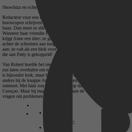
Showbizz en echte liefde gaan niet samen… toch?
Redacteur voor een online shownieuwspagina? Na negen jaar
horoscopen schrijven bij een regionale krant lijkt dit Anne de ideale
baan. Dan moet ze alleen wel laten zien dat ze hier talent voor heeft.
Wanneer haar vriendin Patty zich opgeeft voor een datingshow,
krijgt Anne een idee: ze gaat stiekem verslag doen van hoe het er
achter de schermen aan toegaat. Er dient zich alleen een probleem
aan: ze valt als een blok voor consultatiebureauarts Robert, de man
die aan Patty is gekoppeld!
Van Robert hoefde het niet zo nodig, maar hij heeft zich door zijn
zus laten overhalen om mee te doen aan Blind Data. En echt, Patty
is bijzonder leuk, maar hij voélt het gewoon niet bij haar. Dat is wel
anders bij de knappe Anne, die hij tijdens zijn spreekuur heeft
ontmoet. Met háár zou hij veel liever op date willen naar Parijs of
Curaçao. Maar hij mag niet toegeven aan de verleiding; dat is
vragen om problemen!
Disney+