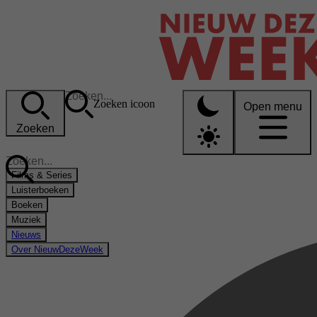
Zoeken icoon
Open menu
Zoeken
Films & Series
Luisterboeken
Boeken
Muziek
Nieuws
Over NieuwDezeWeek