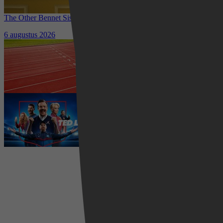
The Other Bennet Sister nu te zien op HBO Max: romantisch
kostuumdrama krijgt lovende recensies
6 augustus 2026
Waar kun je het EK Atletiek
2026 kijken? Zo volg je alle
wedstrijden live
5 augustus 2026
Ted Lasso seizoen 4 is begonnen:
eerste aflevering nu te zien op
Apple TV+
5 augustus 2026