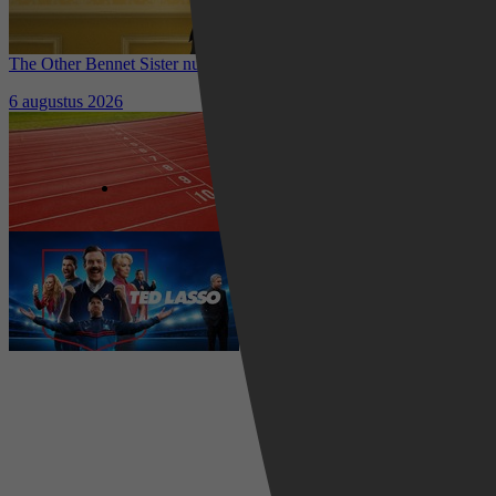
The Other Bennet Sister nu te zien op HBO Max: romantisch
kostuumdrama krijgt lovende recensies
6 augustus 2026
Waar kun je het EK Atletiek
2026 kijken? Zo volg je alle
wedstrijden live
5 augustus 2026
Ted Lasso seizoen 4 is begonnen:
eerste aflevering nu te zien op
Apple TV+
5 augustus 2026