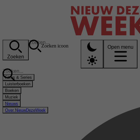
Zoeken icoon
Open menu
Zoeken
Films & Series
Luisterboeken
Boeken
Muziek
Nieuws
Over NieuwDezeWeek