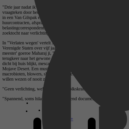
"Drie jaar nadat ik in mijn geborduurde Marokkaanse hemd als een
vraagteken door het Vondelpark zweefde, zoefde ik door Nederland
in een Van Gilspak en een Triumph 2000 Overdrive, met
huurcontracten, afsprakennotities, kasboeken en
belastingcorrespondentie op de stoel naast me. Ergens had de
zoektocht naar verlichting een onverwachte afslag genomen.'
In "Verlaten wegen' vertelt Jos Lammers tijdens een reis door de
Verenigde Staten over vijf jaar toewijding aan de "volmaakte
meester' goeroe Maharaj ji, "back in the seventies', en over zijn
terugkeer naar het gewone leven. Een verhaal over verlichting die
dicht bij huis blijkt, mescaline in het Vondelpark en Dylan in de
Mojave Desert. Een must voor bloemenkinderen, yogi's,
macrobioten, blowers, slikkers, sadhoes, asceten, en wie dat ooit had
willen wezen of nooit zou willen zijn.
"Geen verlichting, wel inzicht.' De Volkskrant.
"Spannend, soms hilarisch en onthutsend document.' NBD/Biblion.
Disney+