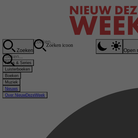
Zoeken icoon
Zoeken
Open 
Films & Series
Luisterboeken
Boeken
Muziek
Nieuws
Over NieuwDezeWeek