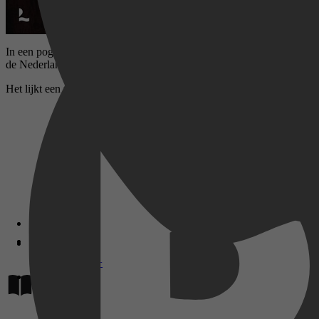
In een poging om de witwaspraktijken van een criminele bende aan he
de Nederlandse grens.
Het lijkt een routineklus, totdat er een dode valt en Bob steeds dieper 
Disney+
Lees op