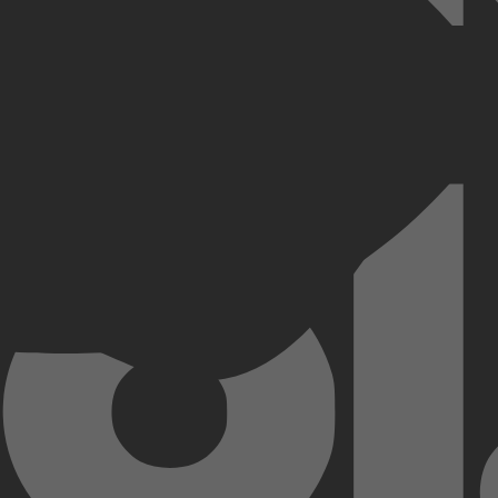
t licht te brengen, infiltreert undercoveragent Bob Lemmens in een g
verstrikt raakt in de duistere zaakjes van de familie. Zal hij erin slage
Kobo