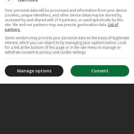
Learn more
Your personal data will be processed and information from your device
(cookies, unique identifiers, and other device data) may be stored by,
accessed by and shared with 210 partners, or used specifically by this
site. We and our partners may use precise geolocation data.
List of
partners.
Some vendors may process your personal data on the basis of legitimate
interest, which you can object to by managing your options below. Look
for a link at the bottom of this page or in the site menu to manage or
withdraw consent in privacy and cookie settings.
Manage options
Consent