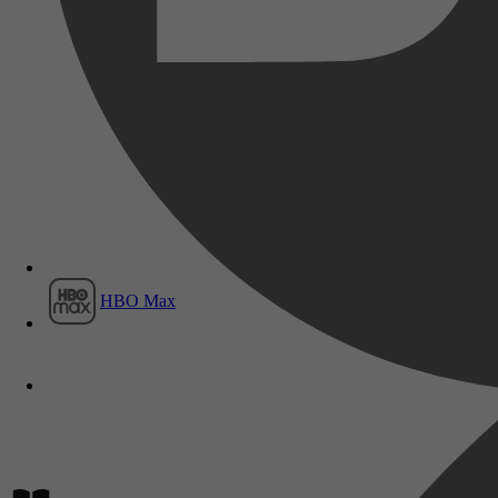
Film1
HBO Max