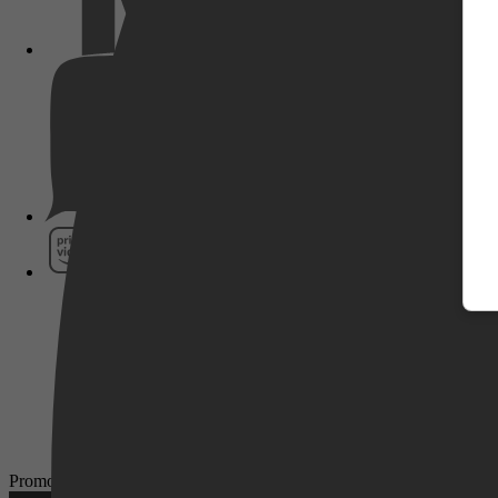
Pathé Thuis
Prime Video
SkyShowtime
Promotie