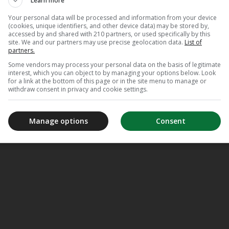
Learn more
Your personal data will be processed and information from your device
(cookies, unique identifiers, and other device data) may be stored by,
accessed by and shared with 210 partners, or used specifically by this
site. We and our partners may use precise geolocation data.
List of
partners.
Some vendors may process your personal data on the basis of legitimate
interest, which you can object to by managing your options below. Look
for a link at the bottom of this page or in the site menu to manage or
withdraw consent in privacy and cookie settings.
Manage options
Consent