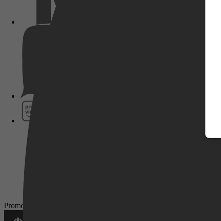
Pathé Thuis
Prime Video
SkyShowtime
Promotie