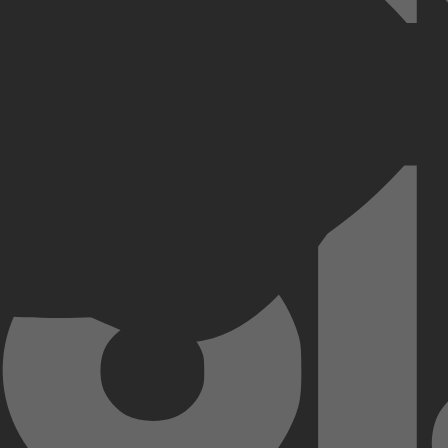
sell is wegzwijmelen gegarandeerd! Didi krijgt de schrik van haar leve
vertrok destijds met de noorderzon en nu is Didi eindelijk gelukkig. Het
 vertrek ging gepaard met een schandaal en dat steekt opnieuw de kop
Kobo