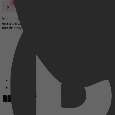
Met de heerlijke nieuwe feelgood Tot aan de zon en terug van Jill Man
eerste liefde. De vlinders van toen zijn in één klap terug. Maar Shay 
niet de enige die lang weggestopte emoties boven voelt komen. Shays
Disney+
Lees op