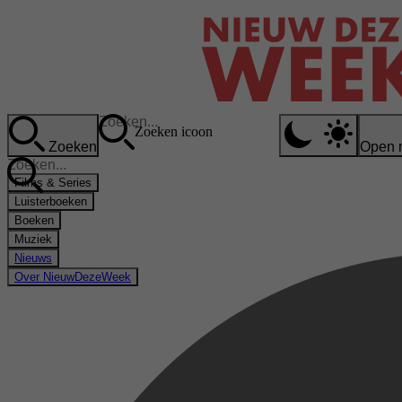
Zoeken icoon
Zoeken
Open 
Films & Series
Luisterboeken
Boeken
Muziek
Nieuws
Over NieuwDezeWeek