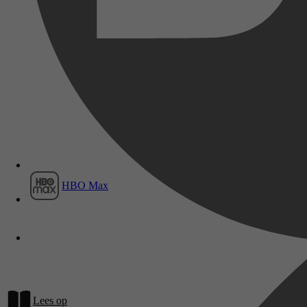
Film1
HBO Max
Lees op