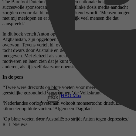
The Barefoot Dutchman, inmiddels een nationale held. Een
succesvolle sponsorcampagne en een flinke dosis media-aandacht
zorgden ervoor dat hij nu op straat herkend wordt. ‘Mensen mogen
met mij meelopen en er zijn ongelooflijk veel mensen die dat
aanspreekt.’
In dit boek vertelt Anton openhartig over zijn missies naar
Afghanistan, zijn opgelopen mentale problemen én hoe hij die
overwon. Tevens vertelt hij over zijn spannende en inspirerende
tocht dwars door Australië en de levenslessen die hij jou wil
meegeven. Met zichzelf als sprekend voorbeeld wil hij anderen
motiveren en laten zien dat je kunt vertrouwen op jezelf en op
anderen, als jij jezelf daarvoor openstelt.
In de pers
‘‘Twee wereldrecords op blote voeten voor meer aandacht voor de
geestelijke gezondheid van mannen.’ de Volkskrant
HBO Max
‘Nederlandse oorlogsveteraan voltooit monstertocht: drieduizend
kilometer op blote voeten.’ Algemeen Dagblad
‘Op blote voeten door Australië: zo strijdt Anton tegen depressies.’
RTL Nieuws