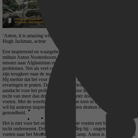
‘Anton, it is amazing what you are doing. Keep going champ!’
Hugh Jackman, acteur
Een inspirerend en waargebeurd verhaal over de Nederlandse oud-
militair Anton Nootenboom, die openhartig vertelt over zijn drie
missies naar Afghanistan en de daarbij opgelopen mentale
problemen. Net als veel collega’s worstelde hij na zijn missies en
zijn terugkeer naar de maatschappij met zijn psychische gezondheid.
Hij merkte dat het voor veel militairen moeilijk was om over hun
ervaringen te praten. Dat moest veranderen, vond hij. Hij wilde
aandacht voor het probleem creëren door iets bijzonders te doen: een
tocht van meer dan drieduizend kilometer door Australië op blote
voeten. Met de weerbaarheid die Anton toen in zichzelf ontdekte,
wil hij anderen inspireren en anders laten denken over mentale
gezondheid.
Het is niet voor het eerst dat hij op blote voeten een buitengewone
Disney+
tocht onderneemt. Drie jaar daarvoor liep hij – ongetraind – op blote
voeten naar het Mount Everest Base Camp. Anton is in Australië, als