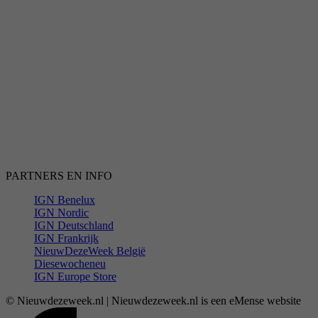
PARTNERS EN INFO
IGN Benelux
IGN Nordic
IGN Deutschland
IGN Frankrijk
NieuwDezeWeek België
Diesewocheneu
IGN Europe Store
© Nieuwdezeweek.nl | Nieuwdezeweek.nl is een eMense website