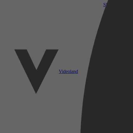
SkyShowtime
Videoland