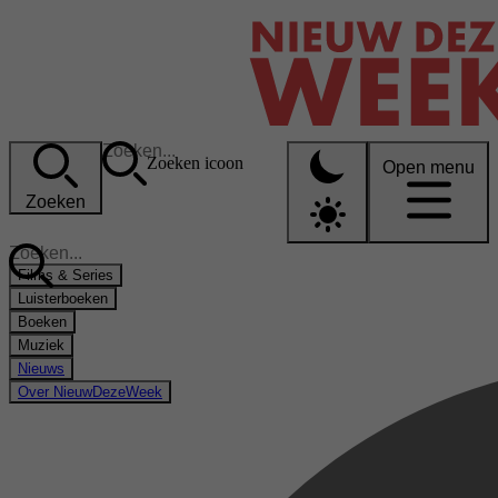
Zoeken icoon
Open menu
Zoeken
Films & Series
Luisterboeken
Boeken
Muziek
Nieuws
Over NieuwDezeWeek