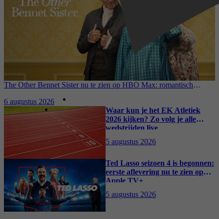
The Other Bennet Sister nu te zien op HBO Max: romantisch
kostuumdrama krijgt lovende recensies
6 augustus 2026
Waar kun je het EK Atletiek
2026 kijken? Zo volg je alle
wedstrijden live
5 augustus 2026
Ted Lasso seizoen 4 is begonnen:
eerste aflevering nu te zien op
Apple TV+
5 augustus 2026