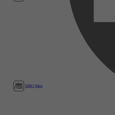
Film1
HBO Max