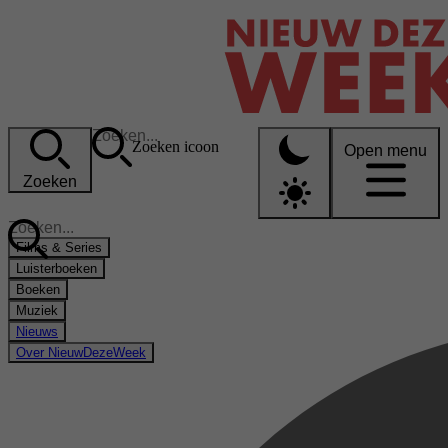
Zoeken icoon
Open menu
Zoeken
Films & Series
Luisterboeken
Boeken
Muziek
Nieuws
Over NieuwDezeWeek