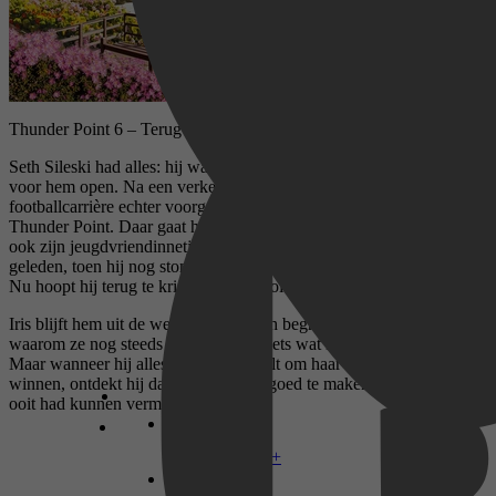
Thunder Point 6 – Terug naar jou De Thunder Pointserie
Seth Sileski had alles: hij was sportief, populair en de toekomst lag
voor hem open. Na een verkeersongeluk is zijn veelbelovende
footballcarrière echter voorgoed voorbij, en keert hij terug naar
Thunder Point. Daar gaat hij als politieagent aan de slag. Hij loopt
ook zijn jeugdvriendinnetje Iris weer tegen het lijf. Ooit, lang
geleden, toen hij nog stom en onbezonnen was, brak hij haar hart…
Nu hoopt hij terug te krijgen wat ze ooit hadden.
Iris blijft hem uit de weg gaan, en Seth begrijpt niet helemaal
waarom ze nog steeds zo boos is om iets wat lang geleden gebeurde.
Maar wanneer hij alles uit de kast haalt om haar weer voor zich te
winnen, ontdekt hij dat hij veel meer goed te maken heeft dan hij
ooit had kunnen vermoeden…
Disney+