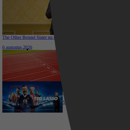
The Other Bennet Sister nu te zien op HBO Max: romantisch
kostuumdrama krijgt lovende recensies
6 augustus 2026
Waar kun je het EK Atletiek
2026 kijken? Zo volg je alle
wedstrijden live
5 augustus 2026
Ted Lasso seizoen 4 is begonnen:
eerste aflevering nu te zien op
Apple TV+
5 augustus 2026