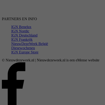
PARTNERS EN INFO
IGN Benelux
IGN Nordic
IGN Deutschland
IGN Frankrijk
NieuwDezeWeek België
Diesewocheneu
IGN Europe Store
© Nieuwdezeweek.nl | Nieuwdezeweek.nl is een eMense website