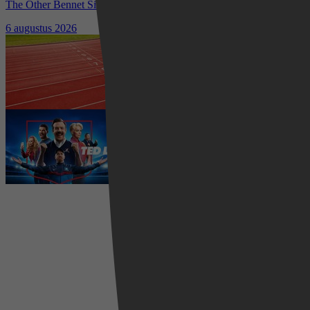
The Other Bennet Sister nu te zien op HBO Max: romantisch
kostuumdrama krijgt lovende recensies
6 augustus 2026
Waar kun je het EK Atletiek
2026 kijken? Zo volg je alle
wedstrijden live
5 augustus 2026
Ted Lasso seizoen 4 is begonnen:
eerste aflevering nu te zien op
Apple TV+
5 augustus 2026