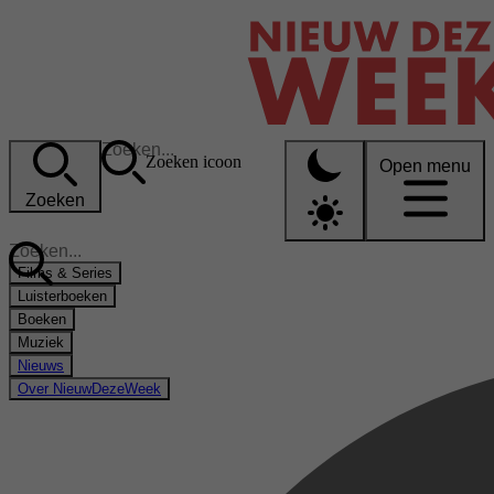
Zoeken icoon
Open menu
Zoeken
Films & Series
Luisterboeken
Boeken
Muziek
Nieuws
Over NieuwDezeWeek