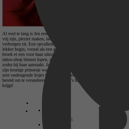
Al veel te lang is Jen een net, gehoorzaam meisje geweest. Ze wil
vrij zijn, plezier maken, laten zien wat er onder dat keurige jurkje
verborgen zit. Een opvallende tattoo op haar borst is alvast een
lekker begin, vooral als een gespierde jongeman in loeistrakke leren
broek er een voor haar uitzoekt. Zach ziet een verlegen meisje zijn
tattoo-shop binnen lopen, maar voelt de hete meid die ze ook is
zodra hij haar aanraakt. Jammer dat haar vader als een pitbull over
zijn keurige prinsesje waakt, anders zou Zach haar meteen een paar
zeer ondeugende lesjes hebben gegeven. Toch is zelfs bad boy Zach
bereid om te veranderen, als hij pappa's lieve meisje maar te pakken
krijgt!
Disney+