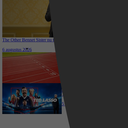
The Other Bennet Sister nu te zien op HBO Max: romantisch
kostuumdrama krijgt lovende recensies
6 augustus 2026
Waar kun je het EK Atletiek
2026 kijken? Zo volg je alle
wedstrijden live
5 augustus 2026
Ted Lasso seizoen 4 is begonnen:
eerste aflevering nu te zien op
Apple TV+
5 augustus 2026