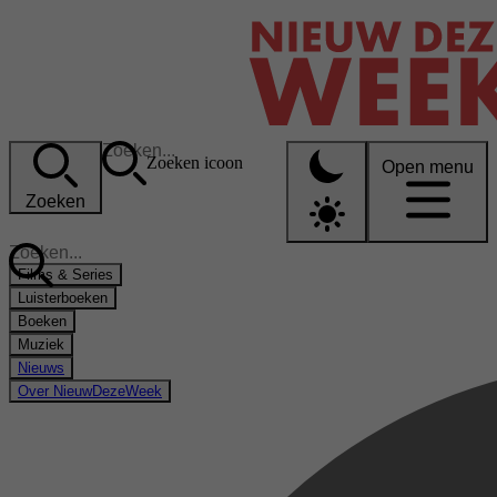
Zoeken icoon
Open menu
Zoeken
Films & Series
Luisterboeken
Boeken
Muziek
Nieuws
Over NieuwDezeWeek