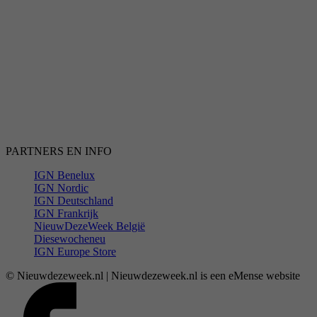
PARTNERS EN INFO
IGN Benelux
IGN Nordic
IGN Deutschland
IGN Frankrijk
NieuwDezeWeek België
Diesewocheneu
IGN Europe Store
© Nieuwdezeweek.nl | Nieuwdezeweek.nl is een eMense website