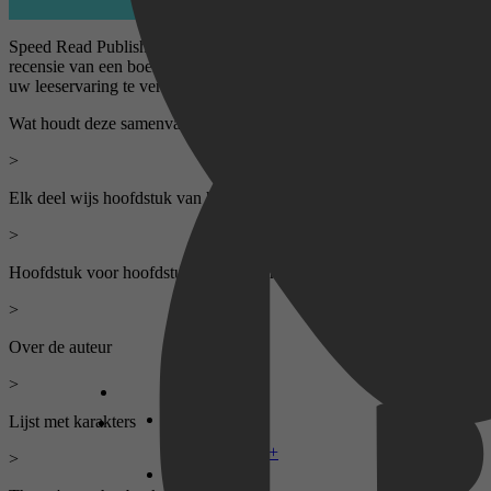
Speed Read Publishing heeft een korte samenvatting en analytische
recensie van een boek gemaakt voor uw leesplezier. Ontworpen om
uw leeservaring te verbeteren.
Wat houdt deze samenvatting in?
>
Elk deel wijs hoofdstuk van het originele boek
>
Hoofdstuk voor hoofdstuk samenvattingen
>
Over de auteur
>
Lijst met karakters
Disney+
>