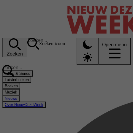
Zoeken icoon
Open menu
Zoeken
Films & Series
Luisterboeken
Boeken
Muziek
Nieuws
Over NieuwDezeWeek