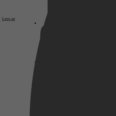
Netflix
Lees op
Pathé Thuis
Prime Video