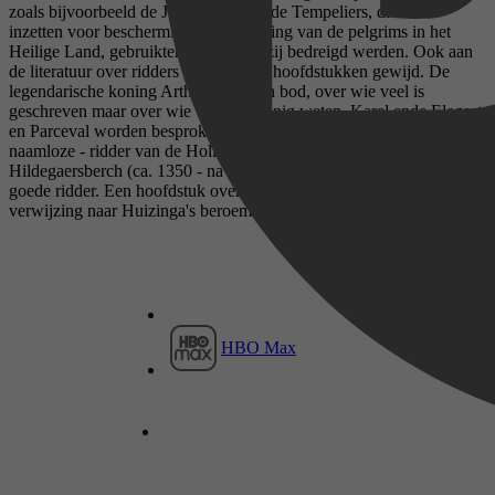
zoals bijvoorbeeld de Johannieters of de Tempeliers, die zich
inzetten voor bescherming en verzorging van de pelgrims in het
Heilige Land, gebruikten geweld als zij bedreigd werden. Ook aan
de literatuur over ridders is een aantal hoofdstukken gewijd. De
legendarische koning Arthur komt aan bod, over wie veel is
geschreven maar over wie we bar weinig weten. Karel ende Elegast
en Parceval worden besproken, maar ook de minder bekende -
naamloze - ridder van de Hollandse sprookspreker Willem van
Hildegaersberch (ca. 1350 - na 1408), in diens gedicht Vanden
goede ridder. Een hoofdstuk over 'ridders in het herfsttij', een
verwijzing naar Huizinga's beroemde studie, sluit het boek af.
HBO Max