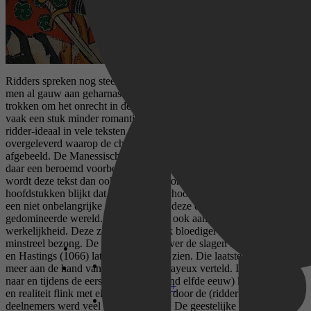
Ridders spreken nog steeds tot de verbeelding. Bij het woord denkt
men al gauw aan geharnaste krijgers te paard, die er dapper op uit
trokken om het onrecht in de wereld aan te pakken. De realiteit is
vaak een stuk minder romantisch, al werd in de middeleeuwen het
ridder-ideaal in vele teksten verheerlijkt en zijn er talloze platen
overgeleverd waarop de chevalier en zijn heldendaden staan
afgebeeld. De Manessische Liederhandschrift (veertiende eeuw) is
daar een beroemd voorbeeld van. In Ridders in de middeleeuwen
wordt deze tekst dan ook uitvoerig voorgesteld. Hier en in andere
hoofdstukken blijkt dat vrouwen, ofschoon niet in harnas te paard,
een niet onbelangrijke rol speelden in deze door mannen
gedomineerde wereld. Daarnaast is er ook aandacht voor de rauwe
werkelijkheid. Deze zag er aanzienlijk bloediger uit dan menig
minstreel bezong. De hoofdstukken over de slagen bij Poitiers (751)
en Hastings (1066) laten dat duidelijk zien. Die laatste wordt onder
meer aan de hand van het tapijt van Bayeux verteld. In de aanloop
naar en tijdens de eerste kruistocht (eind elfde eeuw) komen ideaal
Disney+
en realiteit flink met elkaar in botsing: door de (ridderlijke)
deelnemers werd veel bloed vergoten. De geestelijke ridderorden,