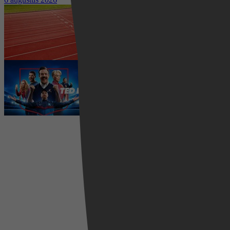
Waar kun je het EK Atletiek
2026 kijken? Zo volg je alle
wedstrijden live
5 augustus 2026
Ted Lasso seizoen 4 is begonnen:
eerste aflevering nu te zien op
Apple TV+
5 augustus 2026