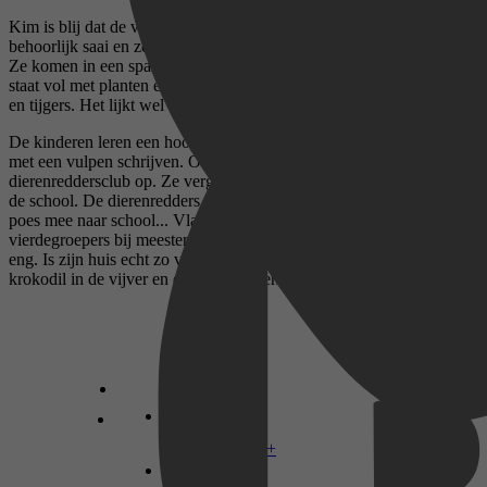
Kim is blij dat de vakantie voorbij is. Het werd langzamerhand
behoorlijk saai en ze begon Lisa, Daan, Frank en Quilfort te missen.
Ze komen in een spannende klas... die van meester Ad. Zijn lokaal
staat vol met planten en aan de muren hangen posters van olifanten
en tijgers. Het lijkt wel een oerwoud!
De kinderen leren een hoop nieuwe dingen: tafels, hoofdletters en
met een vulpen schrijven. Ook richten ze een geheime
dierenreddersclub op. Ze vergaderen in een hut in de bosjes achter
de school. De dierenredders vinden een zielige poes. Ze nemen de
poes mee naar school... Vlak voor de zomervakantie gaan de
vierdegroepers bij meester Ad eten. Ze vinden het wel een beetje
eng. Is zijn huis echt zo vies als hij zelf zegt? En heeft hij nou een
krokodil in de vijver en een spinnenverzameling, of niet?
Disney+