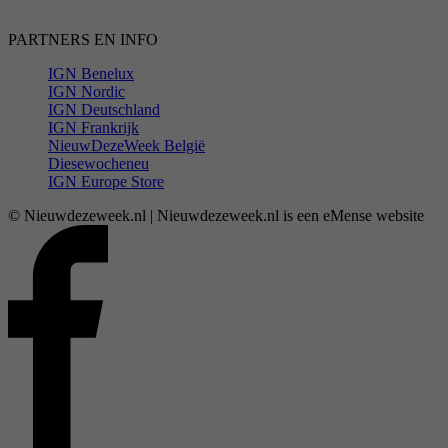
PARTNERS EN INFO
IGN Benelux
IGN Nordic
IGN Deutschland
IGN Frankrijk
NieuwDezeWeek België
Diesewocheneu
IGN Europe Store
© Nieuwdezeweek.nl | Nieuwdezeweek.nl is een eMense website