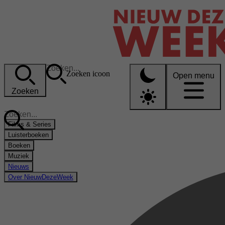
Zoeken icoon
Open menu
Zoeken
Films & Series
Luisterboeken
Boeken
Muziek
Nieuws
Over NieuwDezeWeek