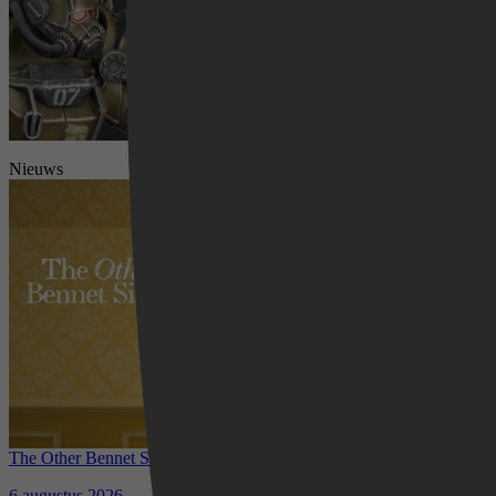
Nieuws
Videoland
The Other Bennet Sister nu te zien op HBO Max: romantisch
kostuumdrama krijgt lovende recensies
6 augustus 2026