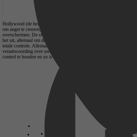
Hollywood (de heilige), porno, tv, tekenfilms, etc, bestaan allemaal
om angst te creeren, te vestigen, te onderhouden, en te
overschermen. De elite verwerft een instantie, misbruikt het, en buit
het uit, allemaal om de agenda voort te zetten. Ze willen alle en
totale controle. Allemaal om u er van te weerhouden om
verantwoording over uw emoties te nemen. Ik ben in staat het onder
control te houden en zo is ieder van u.