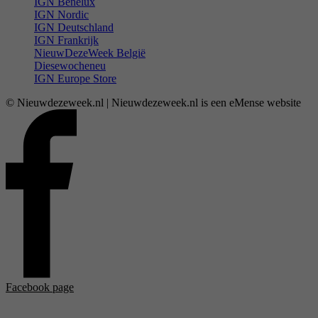
IGN Benelux
IGN Nordic
IGN Deutschland
IGN Frankrijk
NieuwDezeWeek België
Diesewocheneu
IGN Europe Store
© Nieuwdezeweek.nl | Nieuwdezeweek.nl is een eMense website
Facebook page