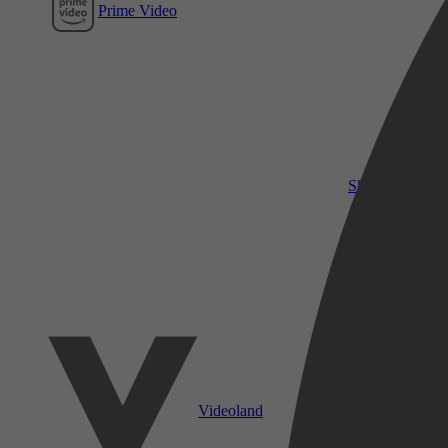
Prime Video
SkyShowtime
Videoland