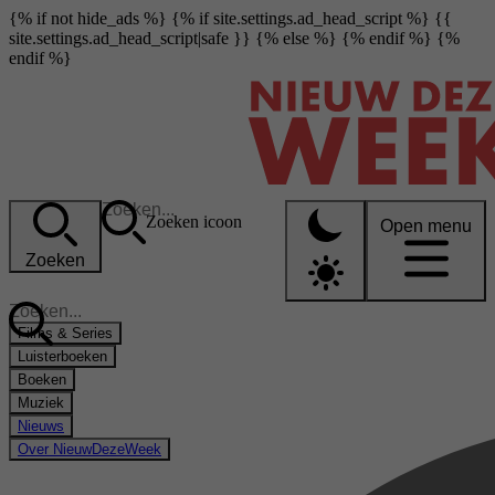
{% if not hide_ads %} {% if site.settings.ad_head_script %} {{
site.settings.ad_head_script|safe }} {% else %}
{% endif %} {%
endif %}
Zoeken icoon
Open menu
Zoeken
Films & Series
Luisterboeken
Boeken
Muziek
Nieuws
Over NieuwDezeWeek