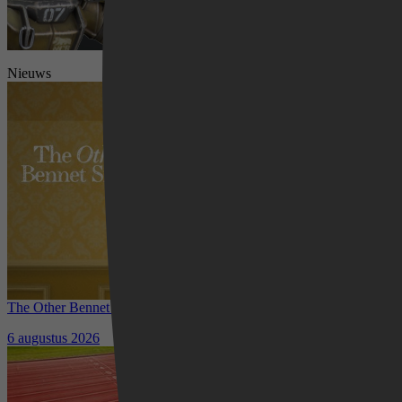
Nieuws
Videoland
The Other Bennet Sister nu te zien op HBO Max: romantisch
kostuumdrama krijgt lovende recensies
6 augustus 2026
Waar kun je het EK Atletiek
2026 kijken? Zo volg je alle
wedstrijden live