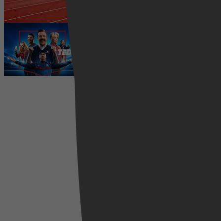
5 augustus 2026
Ted Lasso seizoen 4 is begonnen:
eerste aflevering nu te zien op
Apple TV+
5 augustus 2026