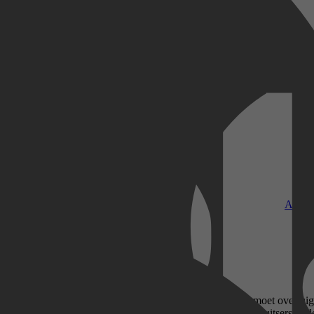
 vrije woord
Kobo Plus
Apple
eert zich tegen het nazificeringsproces dat de Nederlander moet overt
ouden van het nationaalsocialistische gedachtegoed. Als de Duitsers in 