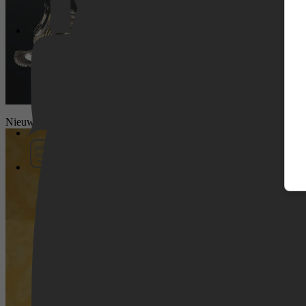
Pathé Thuis
Nieuws
Prime Video
SkyShowtime