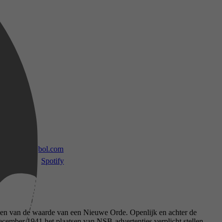
 TV
bol.com
Spotify
uigen van de waarde van een Nieuwe Orde. Openlijk en achter de
december 1941 het plaatsen van NSB-advertenties verplicht stellen,