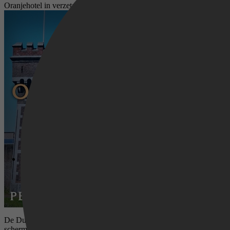
Oranjehotel in verzet; Titus Brandsma's geloof in God, mensen en het
De Duitse bezetter ziet Titus Brandsma als een gevaarlijk man. Hij w
schermen probeert Titus katholieke en niet-katholieke media vrij te h