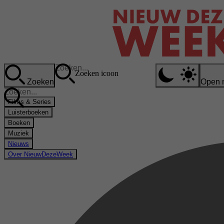
Zoeken icoon
Zoeken
Open 
Films & Series
Luisterboeken
Boeken
Muziek
Nieuws
Over NieuwDezeWeek