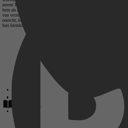
neemt Titus een gevaarlijk besluit. Opgesloten in het Oranjehotel schr
hem als een zwaard van Damocles boven het hoofd. Portret van een in
van verzetsmensen. Velen van hen werden echter opgepakt en vastgezet
onrecht, in woord en daad.In september 2019 is het Oranjehotel openg
hun kleinkinderen. Geschiedenis die onder je huid kruipt.
Lees op
Disney+