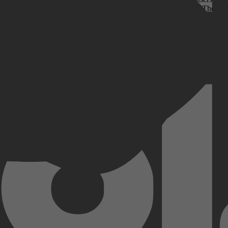
ijft hij kritische stukken over de NSB, een boek over de heilige Theresa
drukwekkend man.Als er onrecht gebeurt, kun je niet op je handen blij
 in het Oranjehotel, zoals de gevangenis in Scheveningen in die tijd 
egaan voor het publiek, als gedenkplaats en als museum. In de reeks "
Kobo