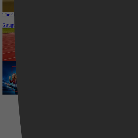
The Other Bennet Sister nu te zien op HBO Max: romantisch kostuum
6 augustus 2026
Waar kun je het EK Atletiek 2026 k
5 augustus 2026
Ted Lasso seizoen 4 is begonnen: 
5 augustus 2026