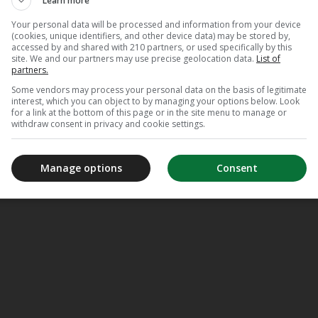
Learn more
Your personal data will be processed and information from your device
(cookies, unique identifiers, and other device data) may be stored by,
accessed by and shared with 210 partners, or used specifically by this
site. We and our partners may use precise geolocation data.
List of
partners.
Some vendors may process your personal data on the basis of legitimate
interest, which you can object to by managing your options below. Look
for a link at the bottom of this page or in the site menu to manage or
withdraw consent in privacy and cookie settings.
Manage options
Consent