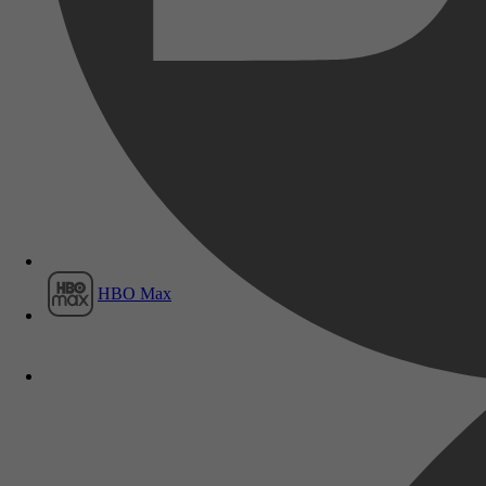
Film1
HBO Max