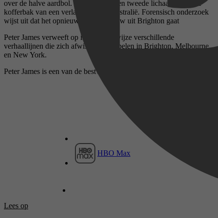
over de halve aardbol. Dan duikt er een tweede lichaam op in de
kofferbak van een verlaten auto in Australië. Forensisch onderzoek
wijst uit dat het opnieuw om een vrouw uit Brighton gaat
Peter James verweeft op ingenieuze wijze verschillende
verhaallijnen die zich afwisselend afspelen in Brighton, Melbourne
en New York.
Peter James is een van de bestverkopende thrillerauteurs ter wereld.
HBO Max
Lees op