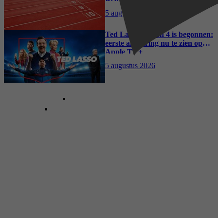
5 augustus 2026
Ted Lasso seizoen 4 is begonnen:
eerste aflevering nu te zien op
Apple TV+
5 augustus 2026