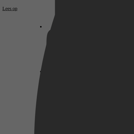
Netflix
Lees op
Pathé Thuis
Prime Video