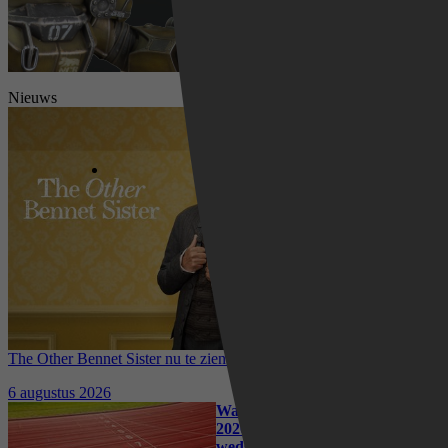
Nieuws
The Other Bennet Sister nu te zien op HBO Max: romantisch
kostuumdrama krijgt lovende recensies
6 augustus 2026
Waar kun je het EK Atletiek
2026 kijken? Zo volg je alle
wedstrijden live