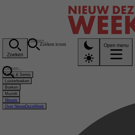
Zoeken icoon
Open menu
Zoeken
Films & Series
Luisterboeken
Boeken
Muziek
Nieuws
Over NieuwDezeWeek