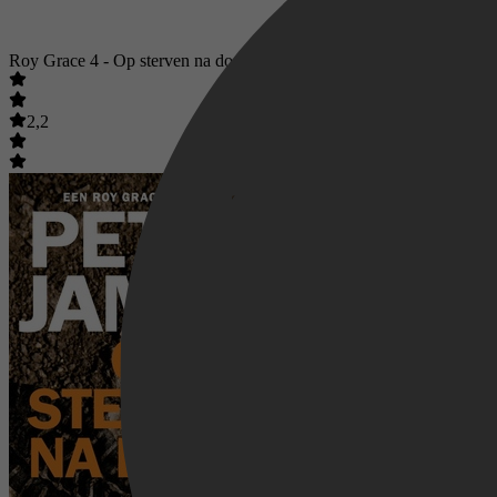
Roy Grace 4 - Op sterven na dood
2,2