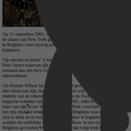
Op 11 september 2001, ruikt Ronnie Wilson de kans van zijn leven:
de chaos van New York geeftt hem een alibi om zijn mislukte leven
in Brighton voor eeuwig achter zich te laten en opnieuw te
beginnen.
'Op sterven na dood'' is het vierde deel in de Roy Grace-serie van
Peter James waarvan alle delen afzonderlijk te lezen zijn. 'Wie
eenmaal aan een Roy Grace-thriller begint, is voor zijn omgeving
onbereikbaar.'
Als Ronnie Wilson bij het opstaan had geweten dat hij een paar uur
later dood zou zijn, had hij zijn dag toch wat anders gepland. Te
midden van de rokende puinhopen van de Twin Towers, op de
tragische ochtend van 11 september 2001, ruikt Ronnie Wilson de
kans van zijn leven: de chaos in New York verschaft hem een alibi
om zijn mislukte leven en huwelijk in Brighton voor eeuwig achter
zich te laten en in een ander land opnieuw te beginnen. Vijf jaar later
Disney+
worden de stoffelijke resten van een vrouw in een rioolput in
Brighton gevonden, en het onderzoek dat volgt leidt Roy Grace