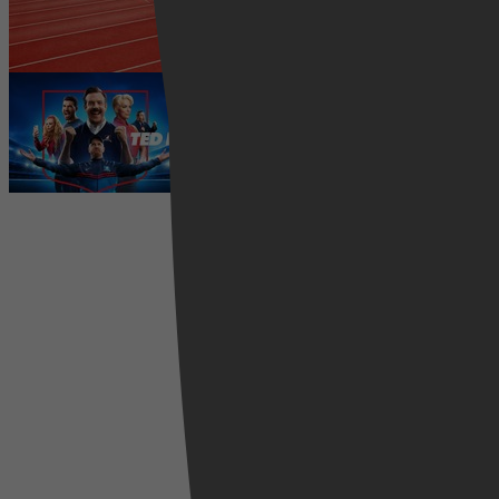
wedstrijden live
5 augustus 2026
Ted Lasso seizoen 4 is begonnen:
eerste aflevering nu te zien op
Apple TV+
5 augustus 2026