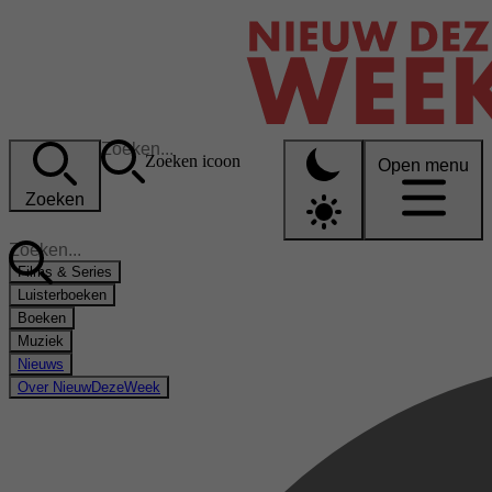
Zoeken icoon
Open menu
Zoeken
Films & Series
Luisterboeken
Boeken
Muziek
Nieuws
Over NieuwDezeWeek