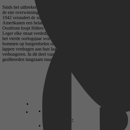
Sinds het uitbreken van de oorlog hebben de Duitsers en Japanners
de ene overwinning na de andere behaald. Maar in het najaar van
1942 verandert de situatie. Op het eilandje Guadalcanal weten de
Amerikanen een belangrijk vliegveld te heroveren. En aan het
Oostfront loopt Hitlers veldtocht spaak bij Stalingrad, waar het Rode
Leger elke straat verdedigt, geholpen door de Russische winter. In
het vierde oorlogsjaar wordt de strijd heviger. Beide partijen gooien
bommen op burgerdoelen om het moreel te breken, en de nazi's
lappen verdragen aan hun laars en laten Russische gevangenen
verhongeren. In dit deel van Oorlogen & veldslagen lees je hoe de
geallieerden langzaam maar zeker de overhand krijgen.
Disney+