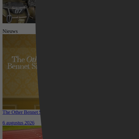
Nieuws
Videoland
The Other Bennet Sister nu te zien op HBO Max: romantisch
kostuumdrama krijgt lovende recensies
6 augustus 2026
Waar kun je het EK Atletiek
2026 kijken? Zo volg je alle