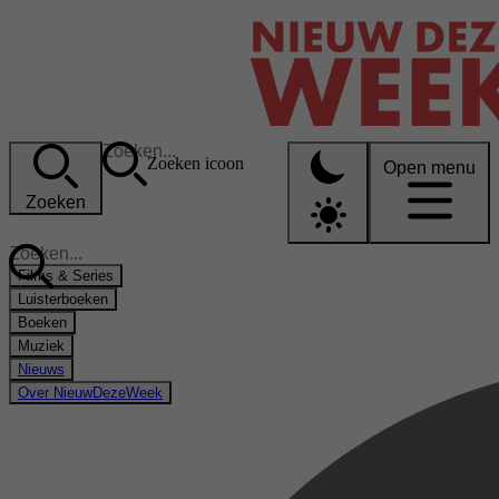
Zoeken icoon
Open menu
Zoeken
Films & Series
Luisterboeken
Boeken
Muziek
Nieuws
Over NieuwDezeWeek