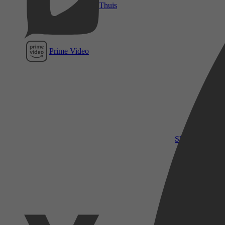
Thuis
Prime Video
SkyShowtime