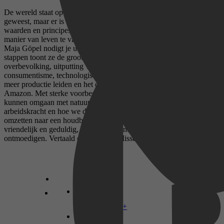
De wereld staat op een kantelpunt. We zijn nog nooit zo welvarend
geweest, maar er is crisis waar we ook kijken. Het is tijd om onze
waarden en principes te herzien, nieuwe doelen te stellen en een
manier van leven te vinden die ook voor de planeet houdbaar is.
Maja Göpel nodigt je uit om de wereld opnieuw te bezien. In zeven
stappen toont ze de grootste uitdagingen van deze generatie:
overbevolking, uitputting van natuurlijke hulpbronnen, ongebreideld
consumentisme, technologische ontwikkelingen die alleen maar tot
meer productie leiden en het ontstaan van ‘oligopolisten’ zoals
Amazon. Met sterke voorbeelden laat ze zien hoe we slimmer
kunnen omgaan met natuurlijke bronnen en menselijke
arbeidskracht en hoe we de huidige omstandigheden kunnen
omzetten naar een houdbare situatie. Haar uitgangspunten: blijf
vriendelijk en geduldig, zoek medestanders en laat je niet
ontmoedigen. Vertaald door Marcel Misset.
Disney+