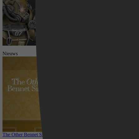
Nieuws
Videoland
The Other Bennet Sister nu te zien op HBO Max: romantisch