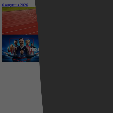
kostuumdrama krijgt lovende recensies
6 augustus 2026
Waar kun je het EK Atletiek
2026 kijken? Zo volg je alle
wedstrijden live
5 augustus 2026
Ted Lasso seizoen 4 is begonnen:
eerste aflevering nu te zien op
Apple TV+
5 augustus 2026