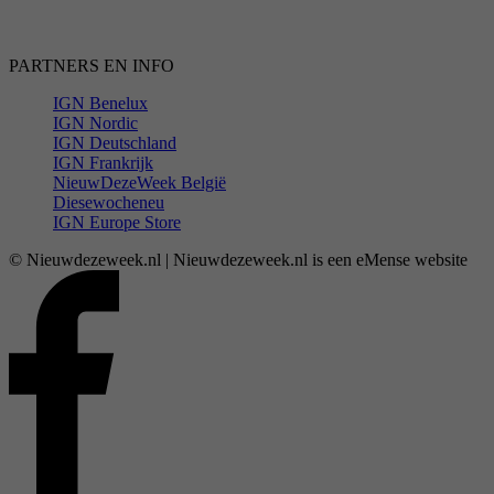
PARTNERS EN INFO
IGN Benelux
IGN Nordic
IGN Deutschland
IGN Frankrijk
NieuwDezeWeek België
Diesewocheneu
IGN Europe Store
© Nieuwdezeweek.nl | Nieuwdezeweek.nl is een eMense website