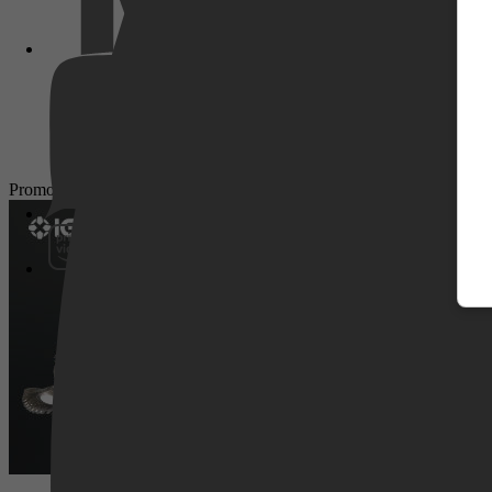
Pathé Thuis
Promotie
Prime Video
SkyShowtime