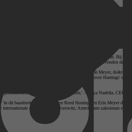
tot succes
t zo innovatief te maken als de wereldwijde streamingdienst met 182 m
tainmentindustrie radicaal op zijn kop, met jaarlijkse inkomsten van mi
pnieuw uitvinden. Dit lukte dankzij de baanbrekende bedrijfscultuur v
wamen te staan en innovatie belangrijker was dan efficiëntie. Bij Netf
er je niet je baas te pleasen maar geef je ook je leidinggevenden de fee
men met professor aan INSEAD Business School Erin Meyer, duikt hij d
ix-medewerkers en nooit eerder vertelde verhalen over Hastings' eigen s
ie probeert een organisatiecultuur te creëren.' – Satya Nadella, CEO Mi
veren?'' In dit baanbrekende boek geven Reed Hastings en Erin Meyer da
 internationale cultuur.' – Ben Horowitz, Amerikaans zakenman en inv