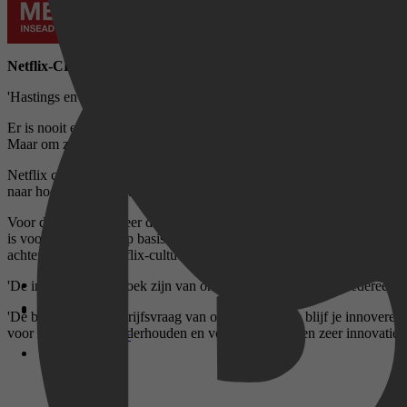
Netflix-CEO Reed Hastings over de Netflixcultuur en zijn sleutel 
'Hastings en Meyer loodsen je langs een stappenplan om je bedrijf ne
Er is nooit eerder een bedrijf geweest als Netflix. Het zette de enter
Maar om zulke hoogtes te bereiken moest Netflix zichzelf constant o
Netflix creëerde nieuwe bedrijfswaarden, waarbij de mensen centraal k
naar hoe hard je werkt, maar naar wat je oplevert. En bij Netflix probe
Voor de allereerste keer doet Reed Hastings nu een boekje open. Sa
is voor het succes. Op basis van honderden interviews met (oud-)Netfl
achter de unieke Netflix-cultuur.
'De inzichten in dit boek zijn van onschatbare waarde voor iedereen d
'De belangrijkste bedrijfsvraag van onze tijd is ''hoe blijf je inno
voor het bouwen, onderhouden en versterken van een zeer innovatieve
Disney+