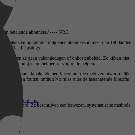
iljoen betalende abonnees.' •••• NRC
ljarden dollars en honderden miljoenen abonnees in meer dan 190 landen.
an CEO Reed Hastings.
lix hanteren ze geen vakantiedagen of onkostenbeleid. Ze kijken niet
dback die nodig is om het bedrijf vooruit te helpen.
ieper in de spraakmakende bedrijfscultuur die medeverantwoordelijk
uccessen én fouten, onthult No rules rules de fascinerende filosofie
crosoft
bol.com
arop een antwoord. Ze beschrijven een bewezen, systematische methode
esteerder