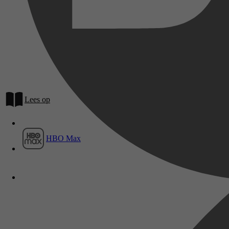
Film1
Lees op
HBO Max