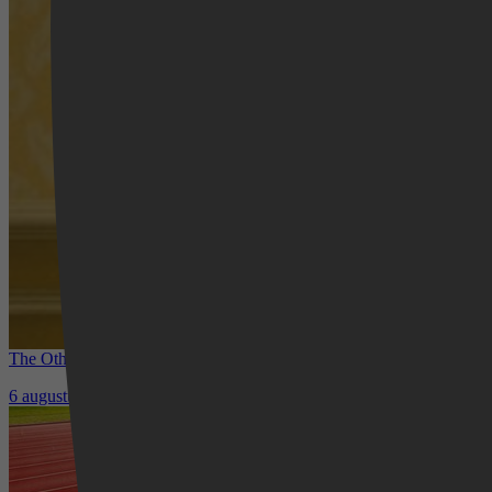
The Other Bennet Sister nu te zien op HBO Max: romantisch kostuum
6 augustus 2026
Waar kun je het EK Atletiek 2026 k
5 augustus 2026