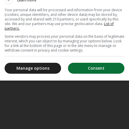
Learn more
Your personal data will be processed and information from your device
(cookies, unique identifiers, and other device data) may be stored by,
accessed by and shared with 210 partners, or used specifically by this
site. We and our partners may use precise geolocation data.
List of
partners.
Some vendors may process your personal data on the basis of legitimate
interest, which you can object to by managing your options below. Look
for a link at the bottom of this page or in the site menu to manage or
withdraw consent in privacy and cookie settings.
Manage options
Consent