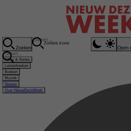
Zoeken icoon
Zoeken
Open 
Films & Series
Luisterboeken
Boeken
Muziek
Nieuws
Over NieuwDezeWeek