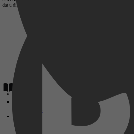
dat u dit werk zult behandelen met de erkenning en de passie die het ve
Lees op
Disney+