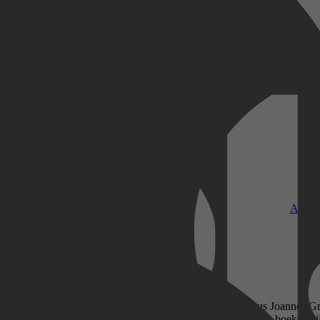
Kobo Plus
Apple
ndsche Doopnamen: Naar Oorsprong en Gebruik" van Jacobus Joannes Gra
roduceerd voor heruitgave in een nieuw, modern formaat. De boeken zij