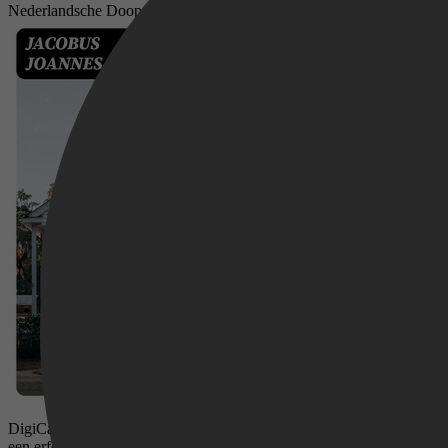
Nederlandsche Doopnamen: Naar Oorsprong en Gebruik
DigiCat Uitgeverij presenteert u deze speciale editie van "Nederla
een erfenis van de mensheid is. Elk DigiCat boek is zorgvuldig gerep