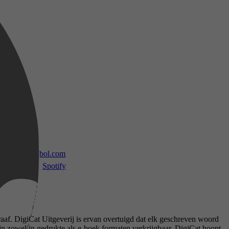
 TV
bol.com
Spotify
af. DigiCat Uitgeverij is ervan overtuigd dat elk geschreven woord
n zowel in gedrukte als e-boek formaten verkrijgbaar. DigiCat hoopt