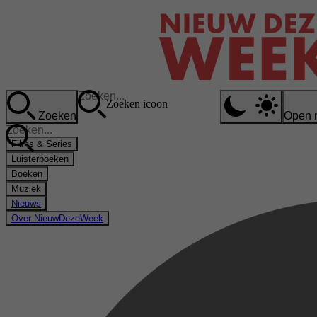
Zoeken icoon
Zoeken
Open 
Films & Series
Luisterboeken
Boeken
Muziek
Nieuws
Over NieuwDezeWeek