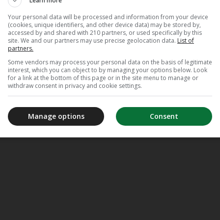
Learn more
Your personal data will be processed and information from your device
(cookies, unique identifiers, and other device data) may be stored by,
accessed by and shared with 210 partners, or used specifically by this
site. We and our partners may use precise geolocation data.
List of
partners.
Some vendors may process your personal data on the basis of legitimate
interest, which you can object to by managing your options below. Look
for a link at the bottom of this page or in the site menu to manage or
withdraw consent in privacy and cookie settings.
Manage options
Consent