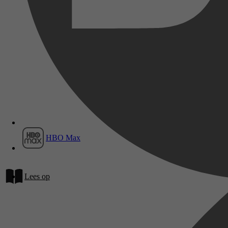
Film1
HBO Max
Lees op