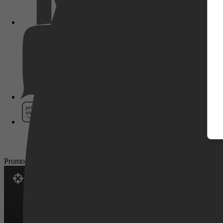
Pathé Thuis
Prime Video
Promotie
SkyShowtime