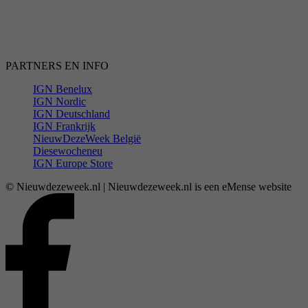
PARTNERS EN INFO
IGN Benelux
IGN Nordic
IGN Deutschland
IGN Frankrijk
NieuwDezeWeek België
Diesewocheneu
IGN Europe Store
© Nieuwdezeweek.nl | Nieuwdezeweek.nl is een eMense website