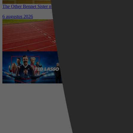
The Other Bennet Sister nu te zien op HBO Max: romantisch
kostuumdrama krijgt lovende recensies
6 augustus 2026
Waar kun je het EK Atletiek
2026 kijken? Zo volg je alle
wedstrijden live
5 augustus 2026
Ted Lasso seizoen 4 is begonnen:
eerste aflevering nu te zien op
Apple TV+
5 augustus 2026