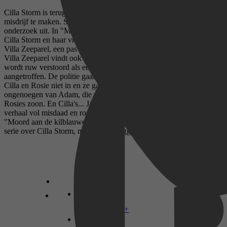
Cilla Storm is terug op het eiland Bullholmen en krijgt weer met een
misdrijf te maken. Samen met haar vriendin Rosie gaat ze op
onderzoek uit. In "Moord aan de kilblauwe najaarszee" genieten
Cilla Storm en haar vriendin Rosie van een wellnessarrangement in
Villa Zeeparel, een pas geopend hotel op het eiland Bullholmen. In
Villa Zeeparel vindt ook een trouwfeest plaats. De feestvreugde
wordt ruw verstoord als een van de bruiloftsgasten dood wordt
aangetroffen. De politie gaat uit van een ongeval, maar daar geloven
Cilla en Rosie niet in en ze gaan zelf op onderzoek uit. Tot
ongenoegen van Adam, die niet alleen politieman is, maar ook
Rosies zoon. En Cilla's... Ja, wat is hij eigenlijk van Cilla? Een
verhaal vol misdaad en romantiek op een stormachtig eiland.
"Moord aan de kilblauwe najaarszee'" is het tweede deel van de
serie over Cilla Storm, misdaadverslaggever.
Disney+