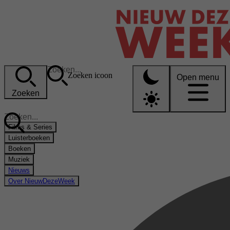
Zoeken icoon
Open menu
Zoeken
Films & Series
Luisterboeken
Boeken
Muziek
Nieuws
Over NieuwDezeWeek