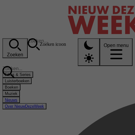
Zoeken icoon
Open menu
Zoeken
Films & Series
Luisterboeken
Boeken
Muziek
Nieuws
Over NieuwDezeWeek