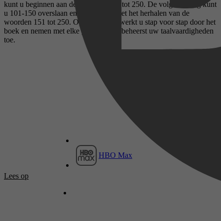
kunt u beginnen aan de woorden 201 tot 250. De volgende dag kunt
u 101-150 overslaan en verdergaan met het herhalen van de
woorden 151 tot 250. Op die manier werkt u stap voor stap door het
boek en nemen met elke pagina die u beheerst uw taalvaardigheden
toe.
HBO Max
Lees op