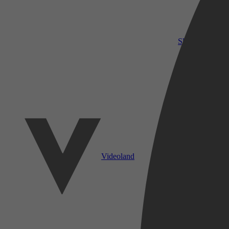
SkyShowtime
Videoland