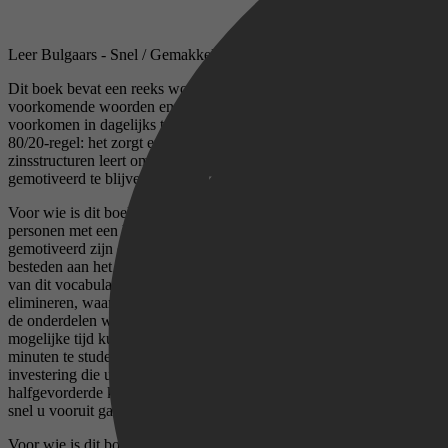
Leer Bulgaars - Snel / Gemakkelijk / Efficiënt
Dit boek bevat een reeks woordenlijsten met 2000 van de meest
voorkomende woorden en zinnen, gerangschikt op basis van hun
voorkomen in dagelijks taalgebruik. Dit vocabulaireboek volgt de
80/20-regel: het zorgt ervoor dat u eerst de belangrijkste woorden en
zinsstructuren leert om u te helpen snel vooruitgang te boeken en
gemotiveerd te blijven.
Voor wie is dit boek bedoeld? Dit boek is bedoeld voor beginners of
personen met een halfgevorderde kennis van het Bulgaars die
gemotiveerd zijn en bereid zijn om dagelijks 15 tot 20 minuten te
besteden aan het leren van woordenschat. De eenvoudige structuur
van dit vocabulaireboek kwam tot stand door alle onnodige zaken te
elimineren, waardoor de leerinspanning zich uitsluitend toespitst op
de onderdelen waarmee u de grootste vooruitgang in de kortst
mogelijke tijd kunt boeken. Als u bereid bent om elke dag 20
minuten te studeren, dan is dit boek waarschijnlijk de beste
investering die u kunt doen als beginner of als iemand met een
halfgevorderde kennis van het Bulgaars. U zult verrast zijn over hoe
snel u vooruit gaat na amper een paar weken dagelijks oefenen.
Voor wie is dit boek niet bedoeld?