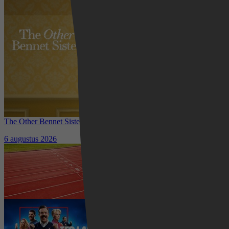
The Other Bennet Sister nu te zien op HBO Max: romantisch
kostuumdrama krijgt lovende recensies
6 augustus 2026
Waar kun je het EK Atletiek
2026 kijken? Zo volg je alle
wedstrijden live
5 augustus 2026
Ted Lasso seizoen 4 is begonnen:
eerste aflevering nu te zien op
Apple TV+