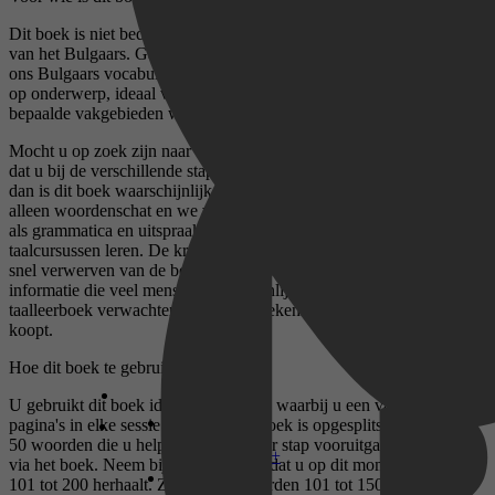
Dit boek is niet bedoeld voor personen met een gevorderde kennis
van het Bulgaars. Ga in dat geval naar onze website of zoek naar
ons Bulgaars vocabulaireboek met meer woordenlijsten gesorteerd
op onderwerp, ideaal voor gevorderden die hun taalvaardigheden op
bepaalde vakgebieden willen verbeteren.
Mocht u op zoek zijn naar een allesomvattend Bulgaars taalleerboek
dat u bij de verschillende stappen om Bulgaars te leren begeleidt,
dan is dit boek waarschijnlijk ook niet wat u zoekt. Dit boek bevat
alleen woordenschat en we verwachten dat de kopers ervan zaken
als grammatica en uitspraak met behulp van andere bronnen of via
taalcursussen leren. De kracht van dit boek ligt in zijn focus op het
snel verwerven van de belangrijkste woordenschat, ten koste van
informatie die veel mensen waarschijnlijk in een traditioneel
taalleerboek verwachten. Houd hier rekening mee als u het boek
koopt.
Hoe dit boek te gebruiken?
U gebruikt dit boek idealiter elke dag, waarbij u een vast aantal
pagina's in elke sessie herhaalt. Het boek is opgesplitst in lijsten van
50 woorden die u helpen om stap voor stap vooruitgang te boeken
Disney+
via het boek. Neem bijvoorbeeld aan dat u op dit moment woorden
101 tot 200 herhaalt. Zodra u de woorden 101 tot 150 goed kent,