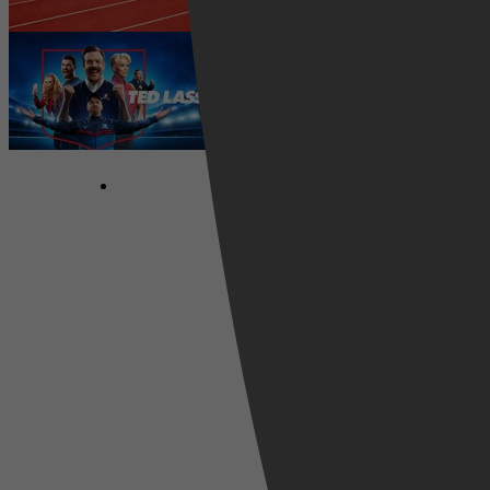
Ted Lasso seizoen 4 is begonnen:
eerste aflevering nu te zien op
Apple TV+
5 augustus 2026