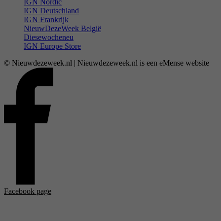
IGN Nordic
IGN Deutschland
IGN Frankrijk
NieuwDezeWeek België
Diesewocheneu
IGN Europe Store
© Nieuwdezeweek.nl | Nieuwdezeweek.nl is een eMense website
Facebook page