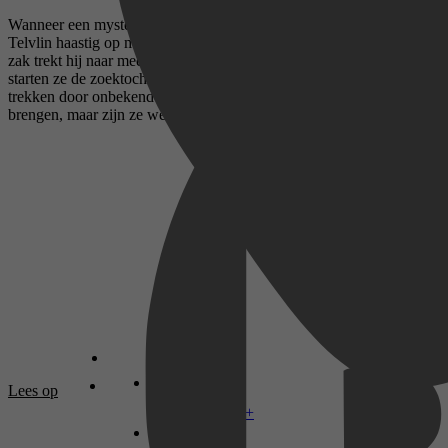
Wanneer een mysterieuze energiebron opraakt, wordt de jonge
Telvlin haastig op missie gestuurd. Met een gecodeerde opdracht op
zak trekt hij naar meester Jitle en zijn trouwe helper Gilpin. Samen
starten ze de zoektocht naar een raadselachtige bibliotheek. Ze
trekken door onbekende gebieden die hen steeds dichterbij hun doel
brengen, maar zijn ze wel goed voorbereid om hun doel te bereiken?
Lees op
Disney+