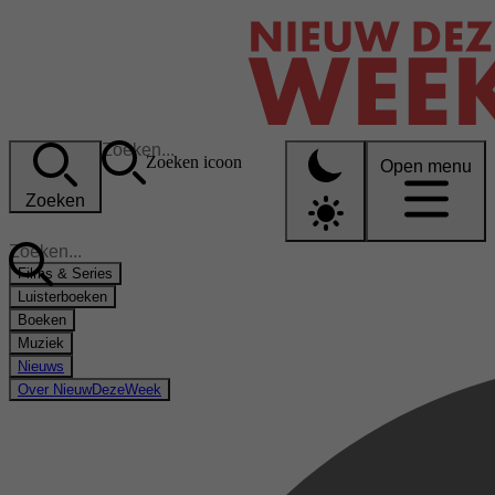
Zoeken icoon
Open menu
Zoeken
Films & Series
Luisterboeken
Boeken
Muziek
Nieuws
Over NieuwDezeWeek