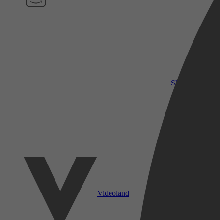
SkyShowtime
Videoland