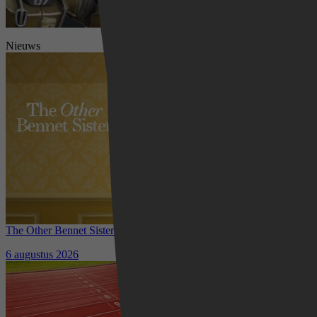
Nieuws
The Other Bennet Sister nu te zien op HBO Max: romantisch
kostuumdrama krijgt lovende recensies
6 augustus 2026
Waar kun je het EK Atletiek
2026 kijken? Zo volg je alle
wedstrijden live
5 augustus 2026