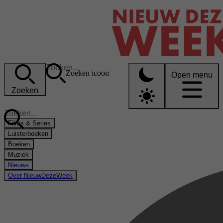
Zoeken icoon
Open menu
Zoeken
Films & Series
Luisterboeken
Boeken
Muziek
Nieuws
Over NieuwDezeWeek