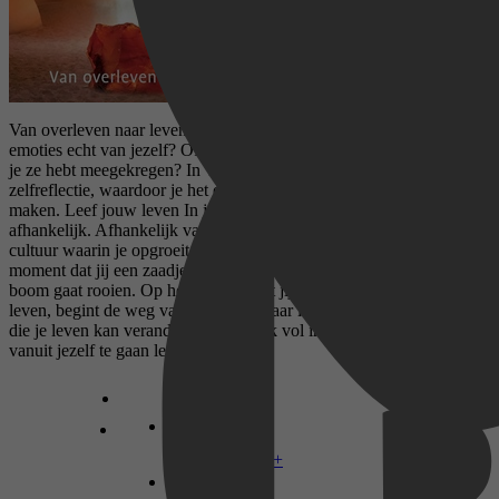
Van overleven naar leven Wie ben je? Zijn al jouw gedachten en
emoties echt van jezelf? Of zijn ze zoals ze behoren te zijn, of zoals
je ze hebt meegekregen? In 'Leef!' prikkelt Arie Verwoert je tot
zelfreflectie, waardoor je het onbewuste in jezelf bewust kunt
maken. Leef jouw leven In je eerste levensjaren ben je volledig
afhankelijk. Afhankelijk van je opvoeders, jouw scholing en de
cultuur waarin je opgroeit. Ze vormen jouw levenstuin. Tot het
moment dat jij een zaadje in jouw eigen tuin gaat planten, of een
boom gaat rooien. Op het moment dat jij ingrijpt in de tuin van jouw
leven, begint de weg van overleven naar leven. Een ontwikkeling
die je leven kan veranderen. Een boek vol inspiratie om helemaal
vanuit jezelf te gaan leven!
Disney+