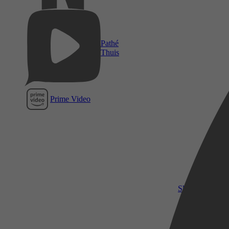
Pathé
Thuis
Prime Video
SkyShowtime