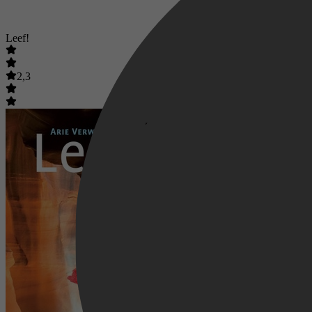
Leef!
2,3