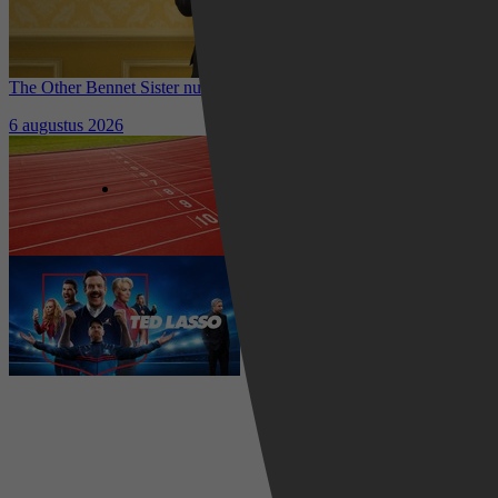
The Other Bennet Sister nu te zien op HBO Max: romantisch
kostuumdrama krijgt lovende recensies
6 augustus 2026
Waar kun je het EK Atletiek
2026 kijken? Zo volg je alle
wedstrijden live
5 augustus 2026
Ted Lasso seizoen 4 is begonnen:
eerste aflevering nu te zien op
Apple TV+
5 augustus 2026