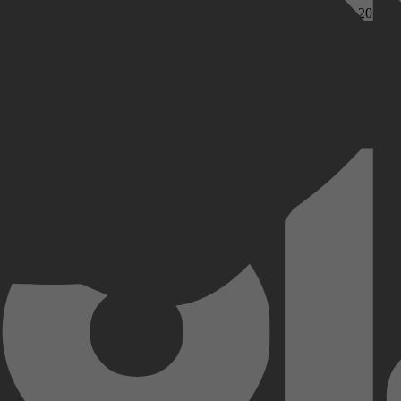
boek in handen. Met zinnenstrelende tips, prikkelende weetjes, 20 lu
l en verleidelijk of juist lekker pikant: iedereen komt aan haar of zijn
Kobo