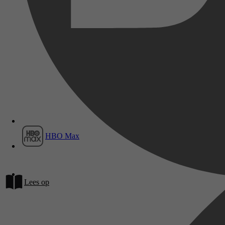
Film1
HBO Max
Lees op