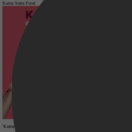
Kama Sutra Food
'Kama Sutra Food' is een spannend cadeau- en receptenboek met prikk