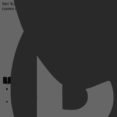
Met 'Kama Sutra Food' heb je het smakelijkste en spannendste cadeau
(samen met je partner) de zinderende relatie tussen seks en eten. Zwoe
Lees op
Disney+