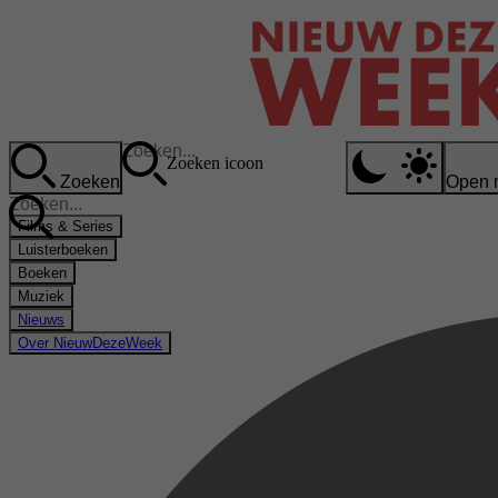
Zoeken icoon
Zoeken
Open 
Films & Series
Luisterboeken
Boeken
Muziek
Nieuws
Over NieuwDezeWeek