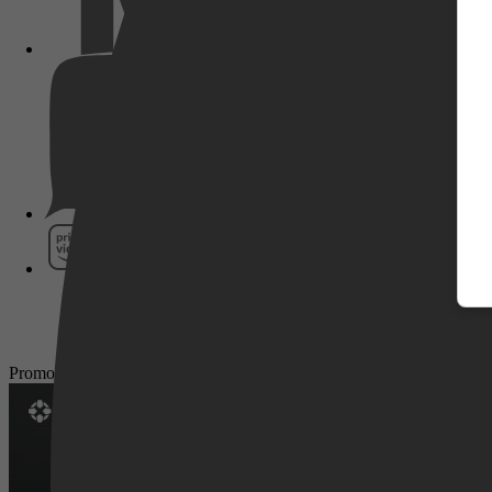
Pathé Thuis
Prime Video
Promotie
SkyShowtime