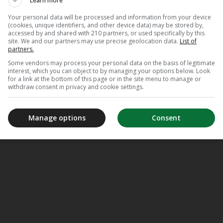
Learn more
Your personal data will be processed and information from your device
(cookies, unique identifiers, and other device data) may be stored by,
accessed by and shared with 210 partners, or used specifically by this
site. We and our partners may use precise geolocation data.
List of
partners.
Some vendors may process your personal data on the basis of legitimate
interest, which you can object to by managing your options below. Look
for a link at the bottom of this page or in the site menu to manage or
withdraw consent in privacy and cookie settings.
Manage options
Consent