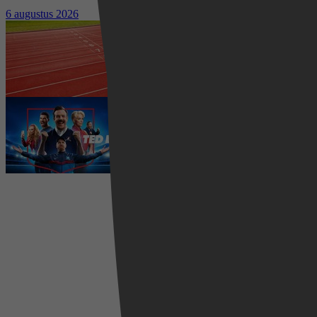
kostuumdrama krijgt lovende recensies
6 augustus 2026
Waar kun je het EK Atletiek
2026 kijken? Zo volg je alle
wedstrijden live
5 augustus 2026
Ted Lasso seizoen 4 is begonnen:
eerste aflevering nu te zien op
Apple TV+
5 augustus 2026