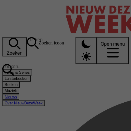
Zoeken icoon
Open menu
Zoeken
Films & Series
Luisterboeken
Boeken
Muziek
Nieuws
Over NieuwDezeWeek