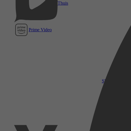
Thuis
Prime Video
SkyShowtime