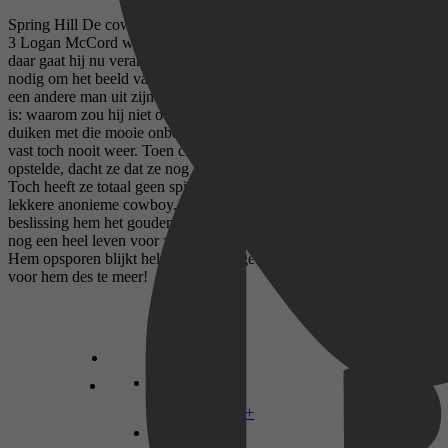
Spring Hill De cowboys in Spring Hill zijn niet te versmaden! Deel
3 Logan McCord was jaren geleden voor het laatst dronken, maar
daar gaat hij nu verandering in brengen. Er is héél veel alcohol
nodig om het beeld van zijn toekomstige verloofde in de armen van
een andere man uit zijn hoofd te krijgen. En ach, als hij toch bezig
is: waarom zou hij niet ook toegeven aan de verleiding en het bed in
duiken met die mooie onbekende vrouw aan de bar? Hij ziet haar
vast toch nooit weer. Toen chef-kok Reese Stephens haar bucketlist
opstelde, dacht ze dat ze nog maar een paar weken te leven had.
Toch heeft ze totaal geen spijt van haar onenightstand met die
lekkere anonieme cowboy. Waar ze wél spijt van heeft, is haar
beslissing hem het gouden horloge van haar opa te geven. Nu ze
nog een heel leven voor zich blijkt te hebben, wil ze dat graag terug.
Hem opsporen blijkt helemaal niet ingewikkeld - haar gevoelens
voor hem des te meer!
Disney+