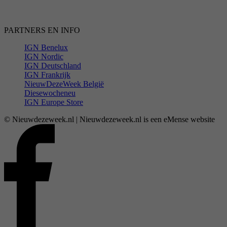
PARTNERS EN INFO
IGN Benelux
IGN Nordic
IGN Deutschland
IGN Frankrijk
NieuwDezeWeek België
Diesewocheneu
IGN Europe Store
© Nieuwdezeweek.nl | Nieuwdezeweek.nl is een eMense website