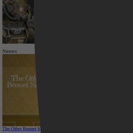
Nieuws
Videoland
The Other Bennet Sister nu te zien op HBO Max: romantisch