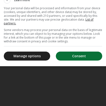
Learn more
Your personal data will be processed and information from your device
(cookies, unique identifiers, and other device data) may be stored by,
accessed by and shared with 210 partners, or used specifically by this
site. We and our partners may use precise geolocation data.
List of
partners.
Some vendors may process your personal data on the basis of legitimate
interest, which you can object to by managing your options below. Look
for a link at the bottom of this page or in the site menu to manage or
withdraw consent in privacy and cookie settings.
Manage options
Consent