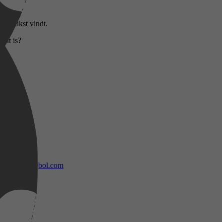
et leukst vindt.
dat is?
bol.com