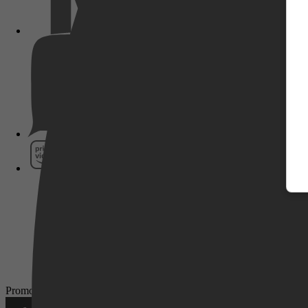
Pathé Thuis
Prime Video
SkyShowtime
Promotie