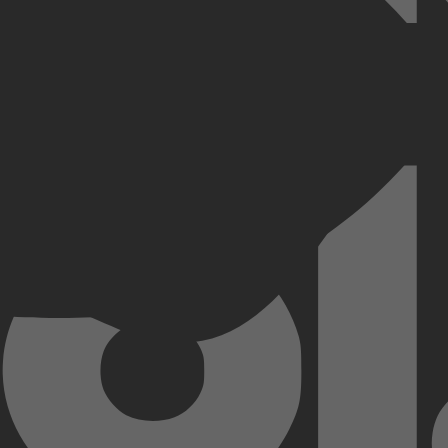
e-activiteiten. Doe je mee?
verhaaltjes stelt hij zich aan je voor en jij mag kiezen welk verhaal je h
een avontuur met een onverwachte gast in zijn tent. Wil jij weten wie 
rden? Vul dan je naam in het dierenpaspoort in.
Kobo