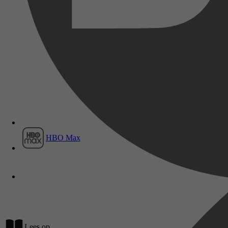
Film1
HBO Max
Lees op