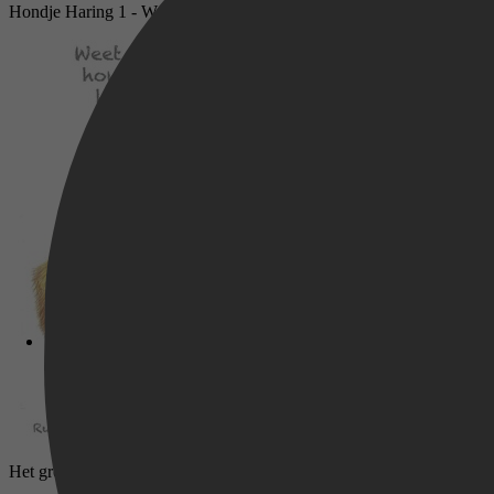
Hondje Haring 1 - Weet jij waarom hondje Haring, haring heet?
Het grote hondje Haring doe-boek