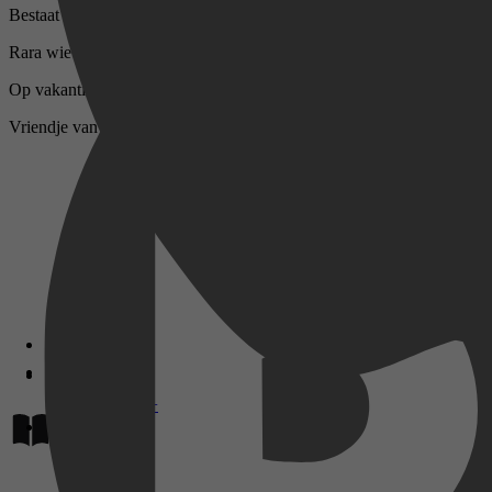
Bestaat uit leuke verhalen met vragen over de tekening, verhaal en do
Rara wie ben ik? Raad jij wie het vriendje van hondje Haring is? In 17 
Op vakantie. Hondje Haring gaat op vakantie en beleeft op de camping 
Vriendje van hondje Haring. Wil je het vriendje van hondje Haring wo
Disney+
Lees op