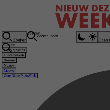
Zoeken icoon
Zoeken
Open 
Films & Series
Luisterboeken
Boeken
Muziek
Nieuws
Over NieuwDezeWeek