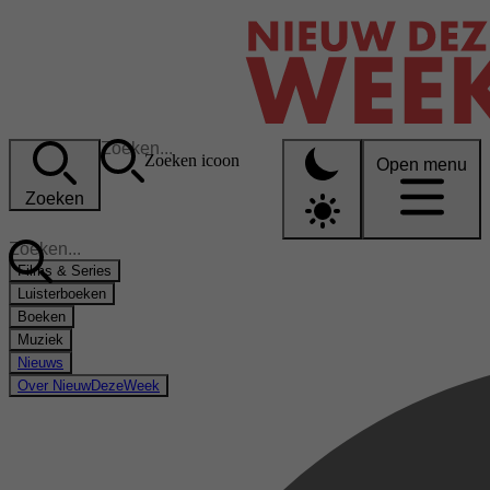
Zoeken icoon
Open menu
Zoeken
Films & Series
Luisterboeken
Boeken
Muziek
Nieuws
Over NieuwDezeWeek