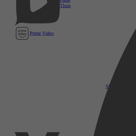
Pathé
Thuis
Prime Video
SkyShowtime