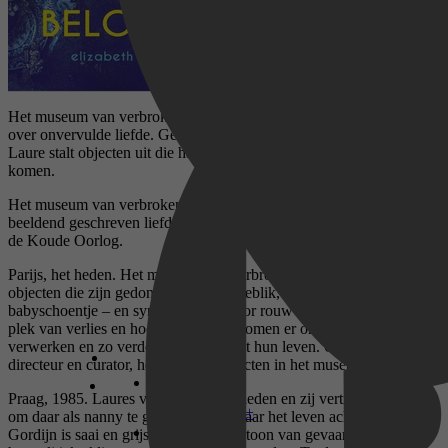
Het museum van verbroken beloftes van Elizabeth Buchan gaat
over onvervulde liefde. Gesitueerd in Praag (in 1985) en Parijs.
Laure stalt objecten uit die haar helpen haar verleden onder ogen te
komen.
Het museum van verbroken beloftes van Elizabeth Buchan is een
beeldend geschreven liefdesverhaal, gesitueerd in Praag ten tijde van
de Koude Oorlog.
Parijs, het heden. Het museum van verbroken beloftes bevat
objecten die zijn gedoneerd – een cakeblik, een bruidssluier, een
babyschoentje – en symbool staan voor rouw of verraad. Het is een
plek van verlies en hoop: bezoekers komen er om het verleden te
verwerken en zo verder te kunnen met hun leven. Ook Laure, de
directeur en curator, heeft enkele objecten in het museum uitgestald.
Praag, 1985. Laures vader is net overleden en zij vertrekt naar Praag
Disney+
om daar als nanny te gaan werken. Maar het leven achter het IJzeren
Gordijn is saai en grijs, met een ondertoon van gevaar. Laure kan