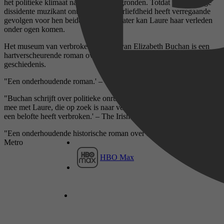
het politieke klimaat nauwelijks doorgronden. Totdat ze een jonge
dissidente muzikant ontmoet. Haar verliefdheid heeft verregaande
gevolgen voor hen beiden. Pas jaren later kan Laure haar verleden
onder ogen komen.
Het museum van verbroken beloftes van Elizabeth Buchan is een
hartverscheurende roman over een zwarte bladzijde uit de Europese
geschiedenis.
"Een onderhoudende roman.' – The Daily Mail
"Buchan schrijft over politieke onrust en ontluikende liefde. Je reist
mee met Laure, die op zoek is naar vergiffenis omdat ze zelf ooit
een belofte heeft verbroken.' – The Irish Times
"Een onderhoudende historische roman over liefde en verraad.' –
Metro
HBO Max