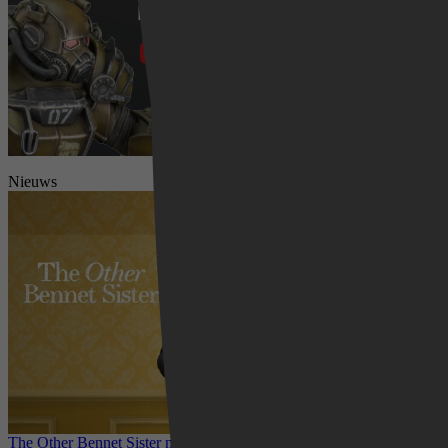
Nieuws
The Other Bennet Sister nu te zien op HBO Max: romantisch