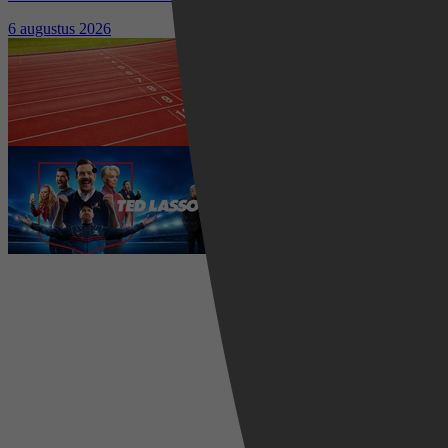
kostuumdrama krijgt lovende recensies
6 augustus 2026
Waar kun je het EK Atletiek
2026 kijken? Zo volg je alle
wedstrijden live
5 augustus 2026
Ted Lasso seizoen 4 is begonnen:
eerste aflevering nu te zien op
Apple TV+
5 augustus 2026