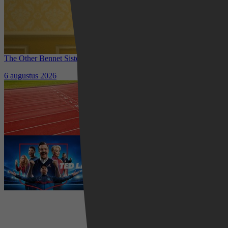
The Other Bennet Sister nu te zien op HBO Max: romantisch
kostuumdrama krijgt lovende recensies
6 augustus 2026
Waar kun je het EK Atletiek
2026 kijken? Zo volg je alle
wedstrijden live
5 augustus 2026
Ted Lasso seizoen 4 is begonnen:
eerste aflevering nu te zien op
Apple TV+
5 augustus 2026