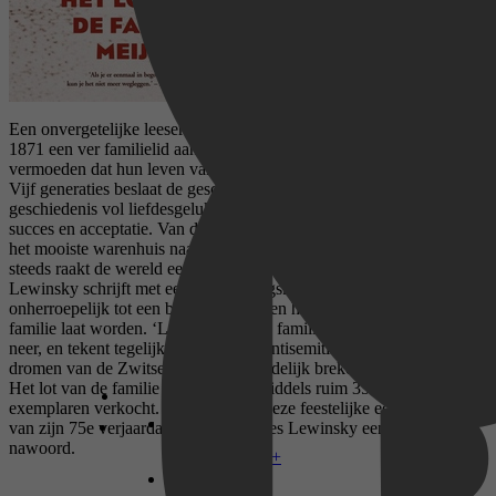
Een onvergetelijke leeservaring.’ – De Morgen Als op een nacht in
1871 een ver familielid aanklopt, kan niemand van de familie Meijer
vermoeden dat hun leven vanaf dat moment radicaal zal veranderen.
Vijf generaties beslaat de geschiedenis van de Meijers, een
geschiedenis vol liefdesgeluk en levensdroefenis, en vol strijd om
succes en acceptatie. Van de kleine, gave wereld van Endingen naar
het mooiste warenhuis naar Zürich, en voorbij de landsgrenzen. En
steeds raakt de wereld een stukje meer uit haar voegen. Charles
Lewinsky schrijft met een verbeeldingskracht die de lezer
onherroepelijk tot een bang, hoopvol en hunkerend deel van deze
familie laat worden. ‘Lewinsky zet de familie met humor en warmte
neer, en tekent tegelijk het alledaags antisemitisme, waarop ook de
dromen van de Zwitserse joden uiteindelijk breken.’ – Trouw Van
Het lot van de familie Meijer zijn inmiddels ruim 350.000
exemplaren verkocht. Speciaal voor deze feestelijke editie ter ere
van zijn 75e verjaardag schreef Charles Lewinsky een uitgebreid
nawoord.
Disney+