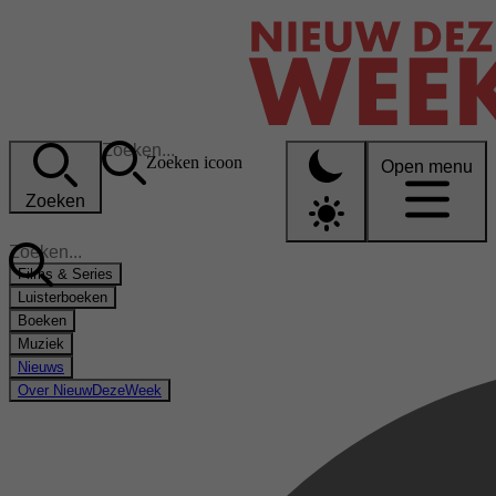
Zoeken icoon
Open menu
Zoeken
Films & Series
Luisterboeken
Boeken
Muziek
Nieuws
Over NieuwDezeWeek