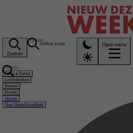
Zoeken icoon
Open menu
Zoeken
Films & Series
Luisterboeken
Boeken
Muziek
Nieuws
Over NieuwDezeWeek