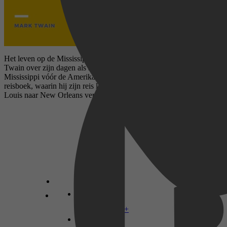
Het leven op de Mississippi (1883) is een memoires van Mark
Twain over zijn dagen als stoombootpiloot op de rivier de
Mississippi vóór de Amerikaanse Burgeroorlog, en ook een
reisboek, waarin hij zijn reis langs de rivier de Mississippi van St.
Louis naar New Orleans vertelt. vele jaren na de oorlog.
Disney+