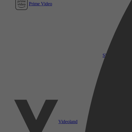
Prime Video
SkyShowtime
Videoland