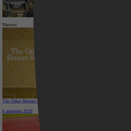
Nieuws
Videoland
The Other Bennet Sister nu te zien op HBO Max: romantisch
kostuumdrama krijgt lovende recensies
6 augustus 2026
Waar kun je het EK Atletiek
2026 kijken? Zo volg je alle
wedstrijden live