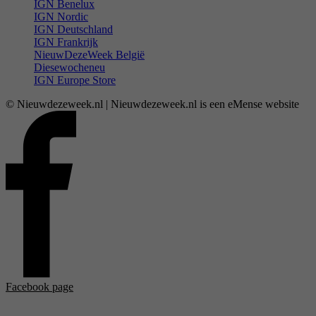
IGN Benelux
IGN Nordic
IGN Deutschland
IGN Frankrijk
NieuwDezeWeek België
Diesewocheneu
IGN Europe Store
© Nieuwdezeweek.nl | Nieuwdezeweek.nl is een eMense website
Facebook page