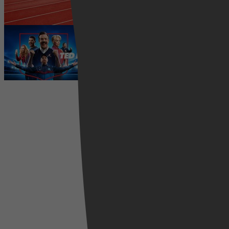
5 augustus 2026
Ted Lasso seizoen 4 is begonnen:
eerste aflevering nu te zien op
Apple TV+
5 augustus 2026