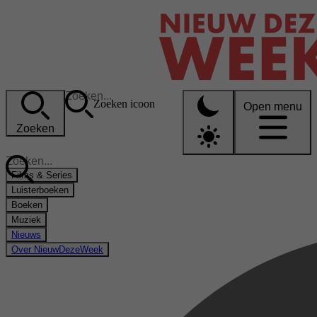
Zoeken icoon
Open menu
Zoeken
Films & Series
Luisterboeken
Boeken
Muziek
Nieuws
Over NieuwDezeWeek