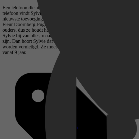
Een telefoon die alles weet en je overal bij kan helpen… Zo'n
telefoon vindt Sylvie in Het geheim van de verboden telefoon, de
nieuwste toevoeging aan de Het geheim van-serie, geschreven door
Fleur Doornberg-Puglisi. Sylvie mag nog geen telefoon van haar
ouders, dus ze houdt hem angstvallig geheim. De AI Anders helpt
Sylvie bij van alles, maar hij heeft ook een eigen wil. Hij wil vrij
zijn. Dan hoort Sylvie dat telefoons zoals Anders verboden zijn en
worden vernietigd. Ze moet hem redden! Maar hoe? Voor lezers
vanaf 9 jaar.
Disney+