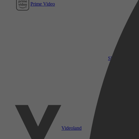
Prime Video
SkyShowtime
Videoland