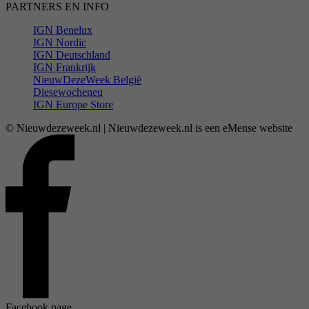
PARTNERS EN INFO
IGN Benelux
IGN Nordic
IGN Deutschland
IGN Frankrijk
NieuwDezeWeek België
Diesewocheneu
IGN Europe Store
© Nieuwdezeweek.nl | Nieuwdezeweek.nl is een eMense website
Facebook page