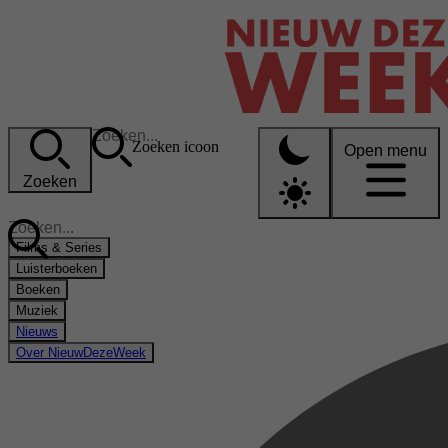
Zoeken icoon
Open menu
Zoeken
Films & Series
Luisterboeken
Boeken
Muziek
Nieuws
Over NieuwDezeWeek