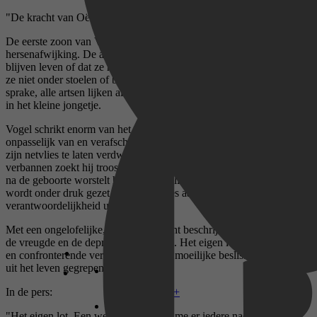
"De kracht van Oë zit in zijn oprechtheid.' Trouw
De eerste zoon van Vogel wordt geboren met een zeer ernstige
hersenafwijking. De artsen laten hem beslissen of zijn zoon zal
blijven leven of dat ze hem laten sterven. Hun eigen mening steken
ze niet onder stoelen of banken. Van inlevingsvermogen is weinig
sprake, alle artsen lijken alleen vanuit hun vakgebied geïnteresseerd
in het kleine jongetje.
Vogel schrikt enorm van het mismaakte kind; hij wordt er zelfs
onpasselijk van en verafschuwt zichzelf hierom. Om het beeld van
zijn netvlies te laten verdwijnen en de gedachten uit zijn hoofd te
verbannen zoekt hij troost bij een oude vriend: de whisky. De dagen
na de geboorte worstelt hij met de beslissing die hij moet maken. Hij
wordt onder druk gezet en doet er alles aan om onder zijn
verantwoordelijkheid uit te komen.
Met een ongelofelijke, poëtische kracht beschrijft Oë de aarzeling,
de vreugde en de depressie van Vogel. Het eigen lot is een oprechte
en confronterende vertelling over een moeilijke beslissing die recht
uit het leven gegrepen is.
In de pers:
Disney+
"Het eigen lot. Een week lang trok ik me er iedere nacht in terug,