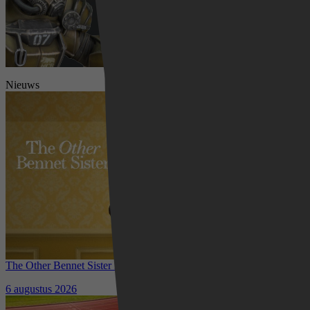
Nieuws
The Other Bennet Sister nu te zien op HBO Max: romantisch
kostuumdrama krijgt lovende recensies
6 augustus 2026
Waar kun je het EK Atletiek