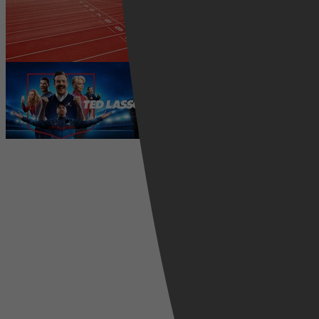
2026 kijken? Zo volg je alle
wedstrijden live
5 augustus 2026
Ted Lasso seizoen 4 is begonnen:
eerste aflevering nu te zien op
Apple TV+
5 augustus 2026