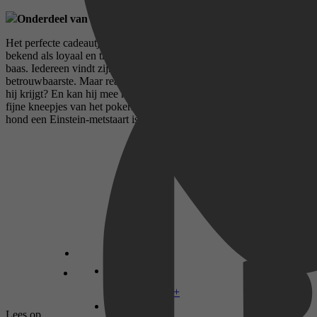
Onderdeel van de serie
Harlequin Speciale Uitgaven
.
Het perfecte cadeautje voor hondenliefhebbers. Honden staan
bekend als loyaal en trouw, altijd gespitst op de goedkeuring van de
baas. Iedereen vindt zijn of haar hond natuurlijk de slimste en de
betrouwbaarste. Maar reageert hij adequaat op de commando's die
hij krijgt? En kan hij mee naar een Frans restaurant en snapt hij de
fijne kneepjes van het pokerspel? De tests maken duidelijk of jouw
hond een Einstein-metstaart is.
br /
Disney+
Lees op