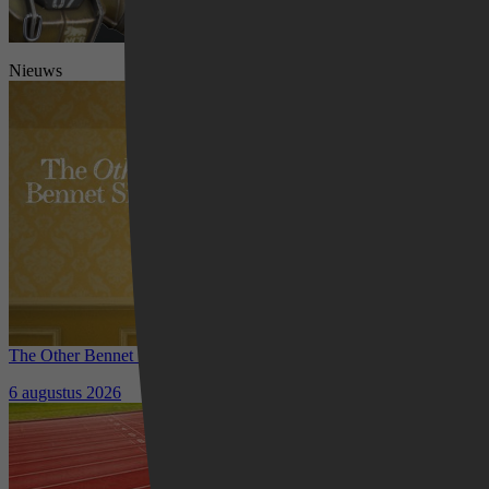
Nieuws
Videoland
The Other Bennet Sister nu te zien op HBO Max: romantisch
kostuumdrama krijgt lovende recensies
6 augustus 2026
Waar kun je het EK Atletiek
2026 kijken? Zo volg je alle
wedstrijden live
5 augustus 2026