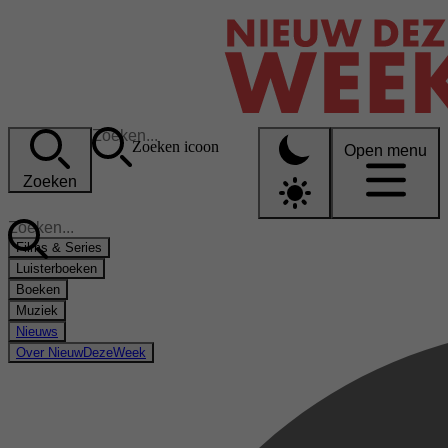
Zoeken icoon
Open menu
Zoeken
Films & Series
Luisterboeken
Boeken
Muziek
Nieuws
Over NieuwDezeWeek