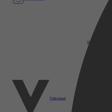
SkyShowtime
Videoland