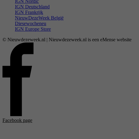
IGN Nordic
IGN Deutschland
IGN Frankrijk
NieuwDezeWeek België
Diesewocheneu
IGN Europe Store
© Nieuwdezeweek.nl | Nieuwdezeweek.nl is een eMense website
Facebook page