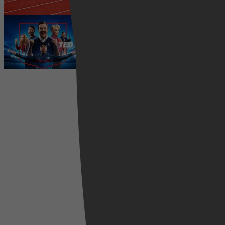
Ted Lasso seizoen 4 is begonnen:
eerste aflevering nu te zien op
Apple TV+
5 augustus 2026