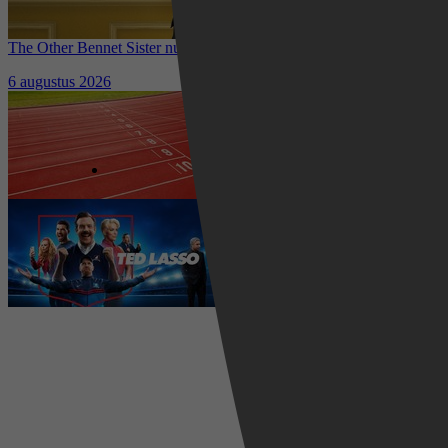
The Other Bennet Sister nu te zien op HBO Max: romantisch
kostuumdrama krijgt lovende recensies
6 augustus 2026
Waar kun je het EK Atletiek
2026 kijken? Zo volg je alle
wedstrijden live
5 augustus 2026
Ted Lasso seizoen 4 is begonnen:
eerste aflevering nu te zien op
Apple TV+
5 augustus 2026