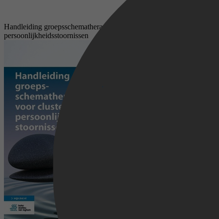
Handleiding groepsschematherapie voor cluster C-
persoonlijkheidsstoornissen