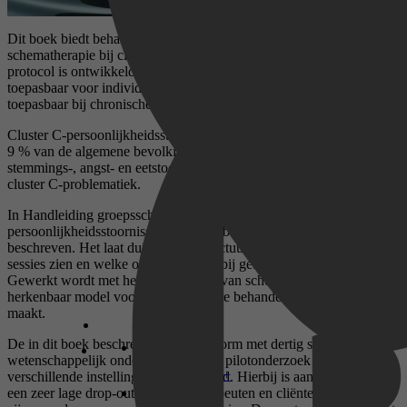
Dit boek biedt behandelaren in de ggz een behandelprotocol voor
schematherapie bij cluster C-persoonlijkheidsproblematiek. Het
protocol is ontwikkeld voor groepsschematherapie, maar is ook
toepasbaar voor individuele therapie. Daarnaast is het goed
toepasbaar bij chronische problematiek.
Cluster C-persoonlijkheidsstoornissen komen frequent voor, bij 3 tot
9 % van de algemene bevolking. Bij ongeveer de helft van de
stemmings-, angst- en eetstoornissen is er ook sprake van comorbide
cluster C-problematiek.
In Handleiding groepsschematherapie voor cluster C-
persoonlijkheidsstoornissen wordt de behandeling helder
beschreven. Het laat duidelijk de structuur en de focus van de
sessies zien en welke oefeningen hierbij gebruikt kunnen worden.
Gewerkt wordt met het modusmodel van schematherapie; een heel
herkenbaar model voor cliënten, dat de behandeling snel concreet
maakt.
De in dit boek beschreven behandelvorm met dertig sessies is
wetenschappelijk onderzocht met een pilotonderzoek in
Disney+
verschillende instellingen in Nederland. Hierbij is aangetoond dat er
een zeer lage drop-out is en dat therapeuten en cliënten enthousiast