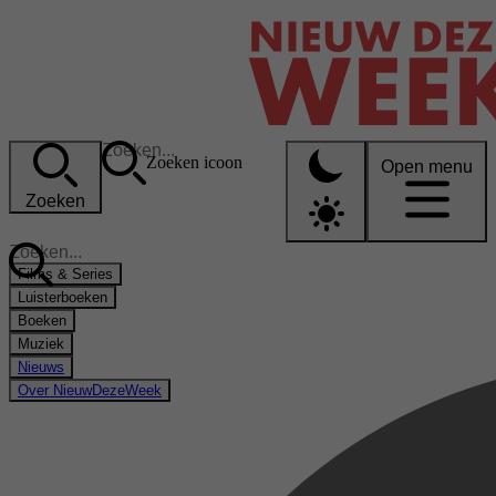
Zoeken icoon
Open menu
Zoeken
Films & Series
Luisterboeken
Boeken
Muziek
Nieuws
Over NieuwDezeWeek