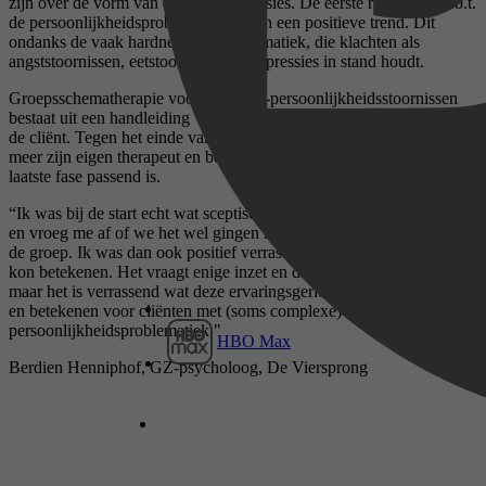
zijn over de vorm van de behandelsessies. De eerste resultaten m.b.t.
de persoonlijkheidsproblematiek tonen een positieve trend. Dit
ondanks de vaak hardnekkige problematiek, die klachten als
angststoornissen, eetstoornissen en depressies in stand houdt.
Groepsschematherapie voor cluster C-persoonlijkheidsstoornissen
bestaat uit een handleiding voor de therapeut en een werkboek voor
de cliënt. Tegen het einde van de behandeling wordt de cliënt steeds
meer zijn eigen therapeut en bepaalt hij zelf welk huiswerk in de
laatste fase passend is.
“Ik was bij de start echt wat sceptisch over de lengte van de therapie
en vroeg me af of we het wel gingen redden met alle wisselingen in
de groep. Ik was dan ook positief verrast over wat het voor cliënten
kon betekenen. Het vraagt enige inzet en draagkracht van de cliënt,
maar het is verrassend wat deze ervaringsgerichte therapie kan doen
en betekenen voor cliënten met (soms complexe) vermijdende
persoonlijkheidsproblematiek."
HBO Max
Berdien Henniphof, GZ-psycholoog, De Viersprong