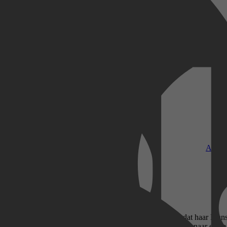
Kobo Plus
Apple
steel in Frankrijk. Ze groeit er gelukkig op, tot ze ontdekt dat haar F
eft geërfd, kiest ze voor een vrij leven als fotograaf, op zoek naar ech