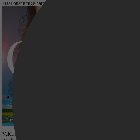
Haar onstuimige hart
Valda leeft een luxueus leven met haar moeder en stiefvader in een ka
met haar intelligentie en drang naar avontuur, die ze van haar vader he