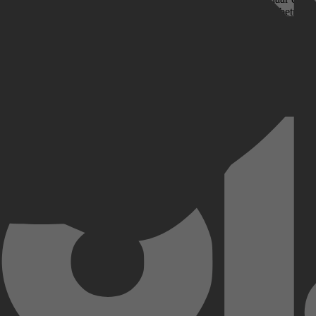
aam staan, waarvan het merendeel (644 boeken) bouquetromans betrof. 
ere historische biografieën en toneelstukken. Behalve zeer productief 
een toen ze 97 was. Daarnaast schilderde ze zelf de afbeeldingen voor 
jke man ontmoet. Het einde is altijd goed, en liefde overwint alles. Da
Kobo