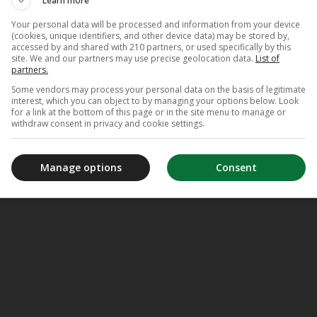
Learn more
Your personal data will be processed and information from your device
(cookies, unique identifiers, and other device data) may be stored by,
accessed by and shared with 210 partners, or used specifically by this
site. We and our partners may use precise geolocation data.
List of
partners.
Some vendors may process your personal data on the basis of legitimate
interest, which you can object to by managing your options below. Look
for a link at the bottom of this page or in the site menu to manage or
withdraw consent in privacy and cookie settings.
Manage options
Consent