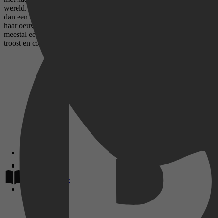
wereld. Ze heeft het verbijsterende aantal van 723 boeken op haar n
dan een miljard exemplaren. Naast bouquetromans schreef ze onder and
haar oeuvre schreef ze zelfs na haar 75e, en haar laatste boek versch
meestal een onschuldige, pure vrouw, die een intrigerende, avontuurli
troost en comfort geboden heeft.
Lees op
Disney+