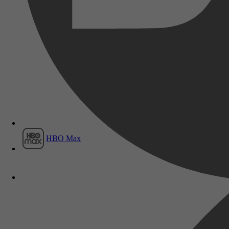
Film1
HBO Max