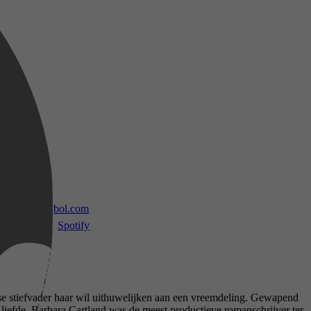
 TV
bol.com
Spotify
ranse stiefvader haar wil uithuwelijken aan een vreemdeling. Gewapend
te liefde. Barbara Cartland was de meest productieve romanschrijver ter