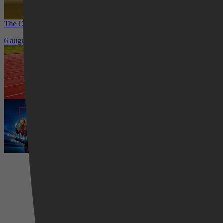
The Other Bennet Sister nu te zien op HBO Max: romantisch kostuum
6 augustus 2026
Waar kun je het EK Atletiek 2026 k
5 augustus 2026
Ted Lasso seizoen 4 is begonnen: 
5 augustus 2026