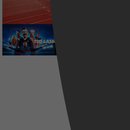
2026 kijken? Zo volg je alle
wedstrijden live
5 augustus 2026
Ted Lasso seizoen 4 is begonnen:
eerste aflevering nu te zien op
Apple TV+
5 augustus 2026