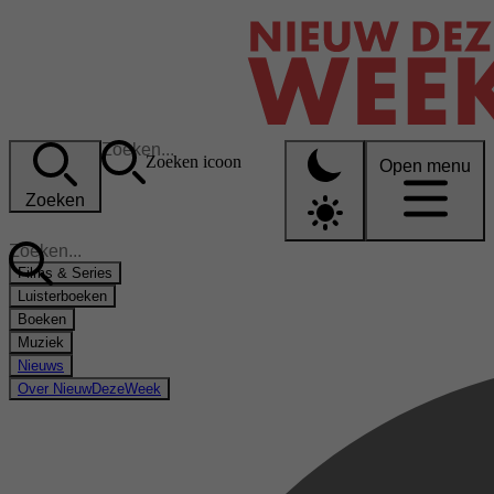
Zoeken icoon
Open menu
Zoeken
Films & Series
Luisterboeken
Boeken
Muziek
Nieuws
Over NieuwDezeWeek