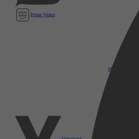
Prime Video
SkyShowtime
Videoland