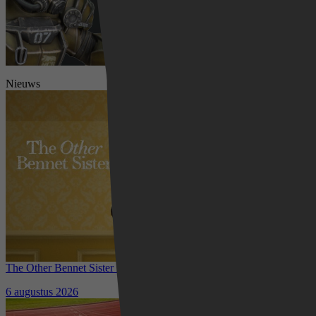
Nieuws
The Other Bennet Sister nu te zien op HBO Max: romantisch
kostuumdrama krijgt lovende recensies
6 augustus 2026
Waar kun je het EK Atletiek