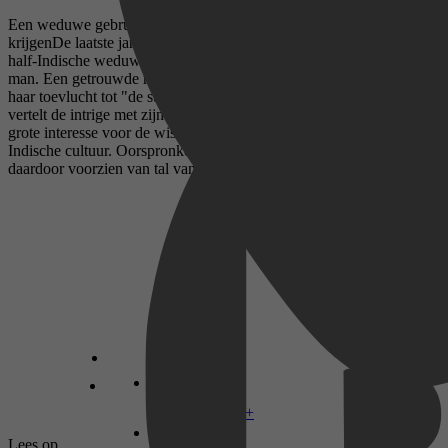
Een weduwe gebruikt magie om een man aan haar voeten te
krijgenDe laatste jaren van de 19de eeuw, Nederlands-Indië. De
half-Indische weduwe Den Ekster heeft haar zinnen gezet op een
man. Een getrouwde man. Om hem voor zich te winnen neemt ze
haar toevlucht tot "de stille kracht", oftewel magie. P.A. Daum
vertelt de intrige met zijn typische, nuchtere directheid en altijd met
grote interesse voor de wisselwerking tussen Nederlandse en
Indische cultuur. Oorspronkelijk geschreven als krantenfeuilleton en
daardoor voorzien van tal van cliffhangers. -
Disney+
Lees op