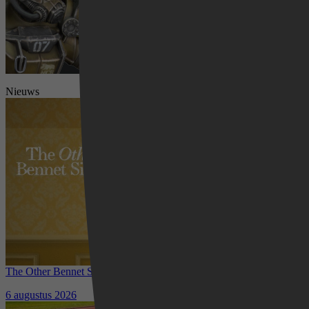
Nieuws
Videoland
The Other Bennet Sister nu te zien op HBO Max: romantisch
kostuumdrama krijgt lovende recensies
6 augustus 2026
Waar kun je het EK Atletiek