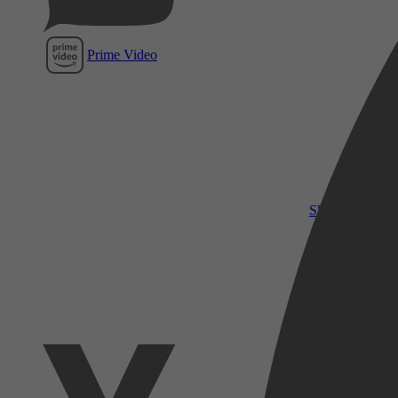
Prime Video
SkyShowtime