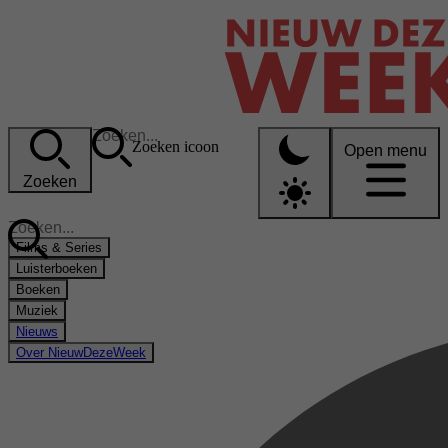
Zoeken icoon
Open menu
Zoeken
Films & Series
Luisterboeken
Boeken
Muziek
Nieuws
Over NieuwDezeWeek