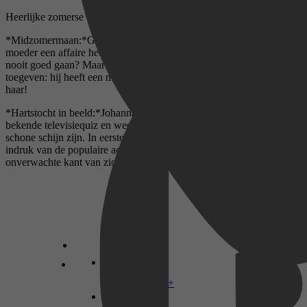
Heerlijke zomerse verhalen van de Queen of Romance.
*Midzomermaan:*Gwen vindt het eigenlijk maar niks dat haar
moeder een affaire heeft met een veel jongere man. Dat kan toch
nooit goed gaan? Maar zodra ze Luke ontmoet, moet ze één ding
toegeven: hij heeft een magnetische aantrekkingskracht… Ook op
haar!
*Hartstocht in beeld:*Johanna Patterson is producer van een
bekende televisiequiz en weet dat alle glitter en glamour vaak maar
schone schijn zijn. In eerste instantie is ze dan ook niet onder de
indruk van de populaire acteur Sam Weaver. Totdat hij een
onverwachte kant van zichzelf laat zien…
Disney+