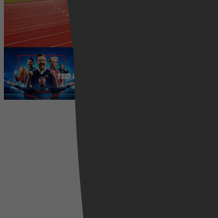
2026 kijken? Zo volg je alle
wedstrijden live
5 augustus 2026
Ted Lasso seizoen 4 is begonnen:
eerste aflevering nu te zien op
Apple TV+
5 augustus 2026