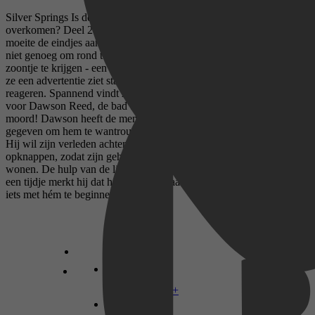
Silver Springs Is deze bad boy niet juist het béste wat haar kan
overkomen? Deel 2 Na een zware scheiding heeft Sadie Harris
moeite de eindjes aan elkaar te knopen. Als serveerster verdient ze
niet genoeg om rond te komen, laat staan om de voogdij over haar
zoontje te krijgen - een strijd die ze absoluut wil winnen. Wanneer
ze een advertentie ziet staan voor huishoudster, besluit ze te
reageren. Spannend vindt ze het wel. Ze gaat dan immers werken
voor Dawson Reed, de bad boy die onlangs terechtstond voor
moord! Dawson heeft de mensen in Silver Springs genoeg reden
gegeven om hem te wantrouwen, maar in dit geval is hij onschuldig.
Hij wil zijn verleden achter zich laten en de familieboerderij
opknappen, zodat zijn gehandicapte zus weer thuis kan komen
wonen. De hulp van de lieftallige Sadie blijkt al snel onmisbaar. Na
een tijdje merkt hij dat hij méér van haar wil, maar durft zij het aan
iets met hém te beginnen?
Disney+