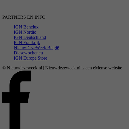
PARTNERS EN INFO
IGN Benelux
IGN Nordic
IGN Deutschland
IGN Frankrijk
NieuwDezeWeek België
Diesewocheneu
IGN Europe Store
© Nieuwdezeweek.nl | Nieuwdezeweek.nl is een eMense website