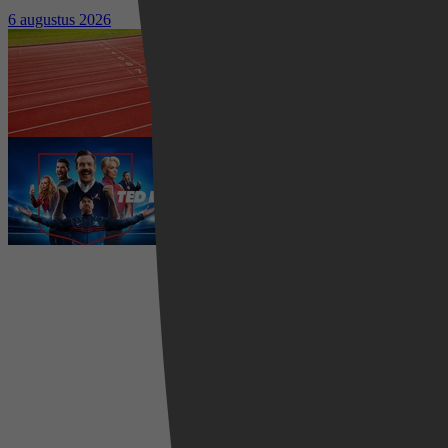
kostuumdrama krijgt lovende recensies
6 augustus 2026
Waar kun je het EK Atletiek
2026 kijken? Zo volg je alle
wedstrijden live
5 augustus 2026
Ted Lasso seizoen 4 is begonnen:
eerste aflevering nu te zien op
Apple TV+
5 augustus 2026