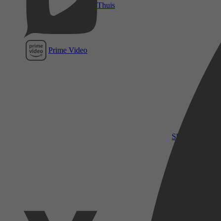
Thuis
Prime Video
SkyShowtime