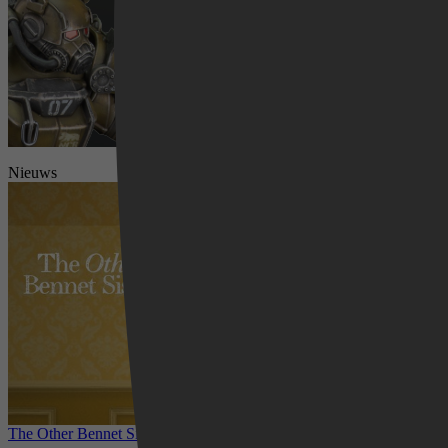
Nieuws
Videoland
The Other Bennet Sister nu te zien op HBO Max: romantisch