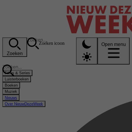
Zoeken icoon
Open menu
Zoeken
Films & Series
Luisterboeken
Boeken
Muziek
Nieuws
Over NieuwDezeWeek