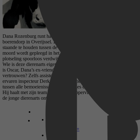
Dana Rozenburg runt haar eigen dierenartspraktijk in een
boerendorp in Overijssel. Ze doet haar best zich als ‘nieuwkomer’
staande te houden tussen de stugge bevolking. Wanneer er een brute
moord wordt gepleegd in het naburige Delingen en ook Dana
plotseling spoorloos verdwijnt, schudt het dorp op haar grondvesten.
Wie is deze dierenarts eigenlijk? Wat weet biologisch boer Job? En
is Oscar, Dana’s ex-vriend en rechercheur, wel helemaal te
vertrouwen? Zelfs assistente Leonie gedraagt zich vreemd. De
ervaren inspecteur Derk de Jong, die het onderzoek leidt, probeert
tussen alle bemoeienissen en speculaties de juiste richting te vinden.
Hij haalt met zijn team veel naar de oppervlakte, maar het spoor naar
de jonge dierenarts ontbreekt…
Disney+