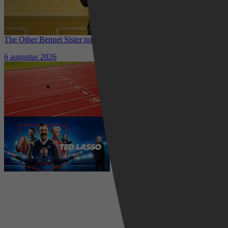
The Other Bennet Sister nu te zien op HBO Max: romantisch
kostuumdrama krijgt lovende recensies
6 augustus 2026
Waar kun je het EK Atletiek
2026 kijken? Zo volg je alle
wedstrijden live
5 augustus 2026
Ted Lasso seizoen 4 is begonnen:
eerste aflevering nu te zien op
Apple TV+
5 augustus 2026