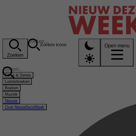
Zoeken icoon
Open menu
Zoeken
Films & Series
Luisterboeken
Boeken
Muziek
Nieuws
Over NieuwDezeWeek