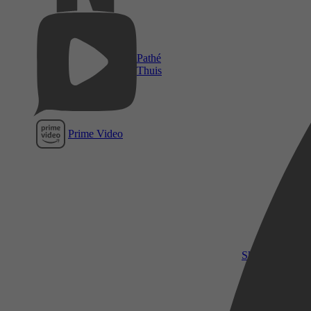
Pathé
Thuis
Prime Video
SkyShowtime