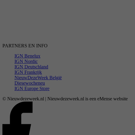
PARTNERS EN INFO
IGN Benelux
IGN Nordic
IGN Deutschland
IGN Frankrijk
NieuwDezeWeek België
Diesewocheneu
IGN Europe Store
© Nieuwdezeweek.nl | Nieuwdezeweek.nl is een eMense website