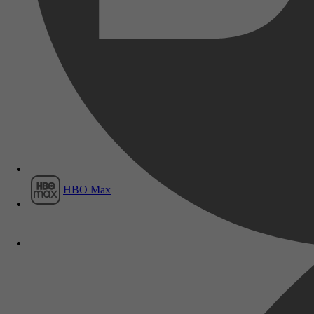
Film1
HBO Max