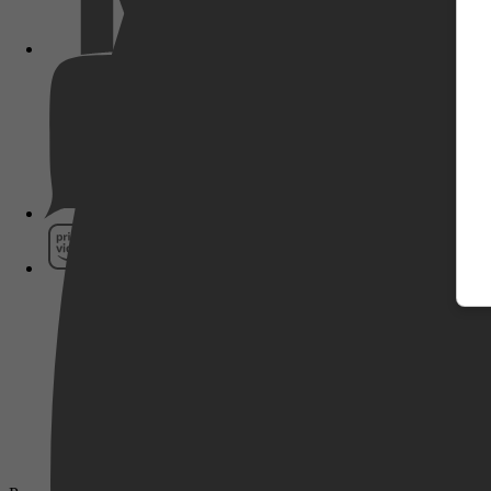
Pathé Thuis
Prime Video
SkyShowtime