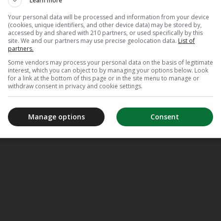
Learn more
Your personal data will be processed and information from your device
(cookies, unique identifiers, and other device data) may be stored by,
accessed by and shared with 210 partners, or used specifically by this
site. We and our partners may use precise geolocation data.
List of
partners.
Some vendors may process your personal data on the basis of legitimate
interest, which you can object to by managing your options below. Look
for a link at the bottom of this page or in the site menu to manage or
withdraw consent in privacy and cookie settings.
Manage options
Consent