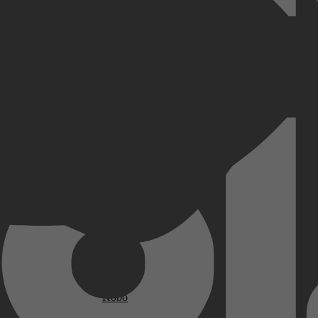
 voor hij overlijdt. Met hulp van haar negen kinderen lukt het mijn moe
org voor haar neemt toe, waardoor ook de spanning tussen de kinderen 
oeder voelt zich tot last. 'We hadden haar graag nog gelukkig gezien.'
Kobo