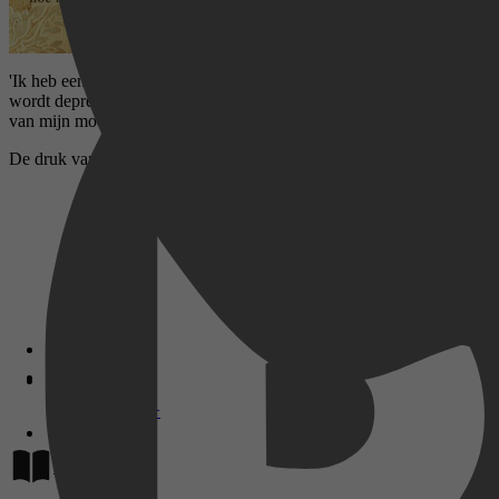
'Ik heb een gouden gezin.' Het zijn de laatste woorden van mijn vader
wordt depressief en probeert zichzelf van het leven te beroven. De z
van mijn moeders leven zijn zwaar.
De druk van de mantelzorg veroorzaakt een breuk in het gezin. Mijn m
Disney+
Lees op