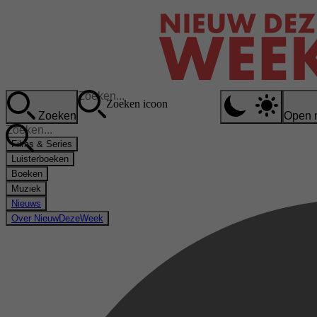
Zoeken icoon
Zoeken
Open 
Films & Series
Luisterboeken
Boeken
Muziek
Nieuws
Over NieuwDezeWeek