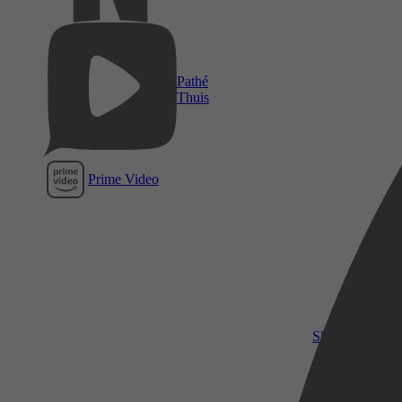
Pathé
Thuis
Prime Video
SkyShowtime