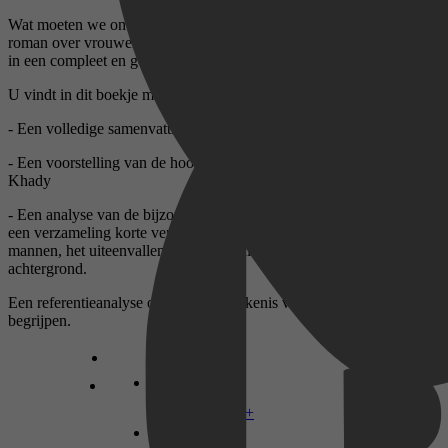
Wat moeten we onthouden van Drie sterke vrouwen, de iconische
roman over vrouwelijke heroïek? Kom alles te weten over dit werk
in een compleet en gedetailleerd boekverslag.
U vindt in dit boekje met name :
- Een volledige samenvatting
- Een voorstelling van de hoofdpersonages zoals Norah, Fanta en
Khady
- Een analyse van de bijzonderheden van het werk: een roman of
een verzameling korte verhalen, drie machtige vrouwen en drie laffe
mannen, het uiteenvallen van de familie en Senegal op de
achtergrond.
Een referentieanalyse om snel de betekenis van het werk te
begrijpen.
Disney+