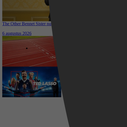
The Other Bennet Sister nu te zien op HBO Max: romantisch
kostuumdrama krijgt lovende recensies
6 augustus 2026
Waar kun je het EK Atletiek
2026 kijken? Zo volg je alle
wedstrijden live
5 augustus 2026
Ted Lasso seizoen 4 is begonnen:
eerste aflevering nu te zien op
Apple TV+
5 augustus 2026