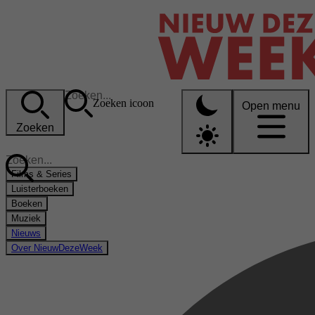
Zoeken icoon
Open menu
Zoeken
Films & Series
Luisterboeken
Boeken
Muziek
Nieuws
Over NieuwDezeWeek