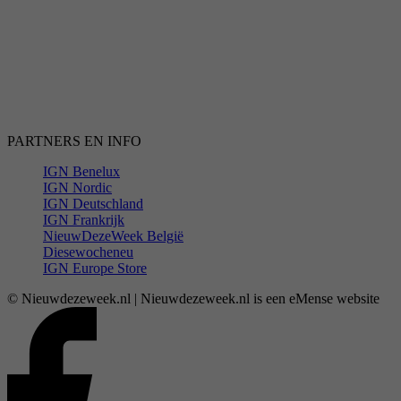
PARTNERS EN INFO
IGN Benelux
IGN Nordic
IGN Deutschland
IGN Frankrijk
NieuwDezeWeek België
Diesewocheneu
IGN Europe Store
© Nieuwdezeweek.nl | Nieuwdezeweek.nl is een eMense website