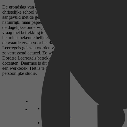
De grondslag van onze school is...´ Herkenbare zin? Op een
christelijke school wordt in die zin zeker de Bijbel genoemd, vaak
aangevuld met de gereformeerde belijdenisgeschriften. Prachtig
natuurlijk, maar papier is geduldig. Hoe werkt die grondslag door in
de dagelijkse onderwijspraktijk? In dit boekje stellen de auteurs die
vraag met betrekking tot de Dordtse Leerregels. Die Leerregels zijn
het minst bekende belijdenisgeschrift. Tijd dus om na te denken over
de waarde ervan voor het dagelijks werk in de klas. Als de
Leerregels gelezen worden vanuit dat praktische perspectief, blijken
ze verrassend actueel. Zo willen de auteurs de inhoud van de
Dordtse Leerregels betrekken op het handelen van christelijke
docenten. Daarmee is dit boek niet alleen een leerboek, maar ook
een werkboek. Het is te gebruiken in teamverband, maar ook voor
persoonlijke studie.
Disney+