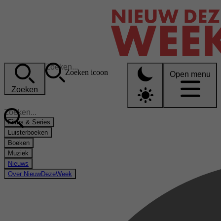
Zoeken icoon
Open menu
Zoeken
Films & Series
Luisterboeken
Boeken
Muziek
Nieuws
Over NieuwDezeWeek