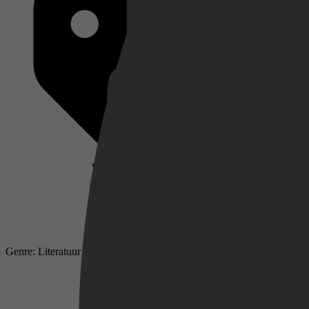
Netflix
Pathé Thuis
Prime Video
Genre: Literatuur & Romans, Literaire romans