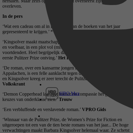
herhalen. Maar zelfs op het dieptepunt overheerst zijn wil om te
overleven.
In de pers
‘Wat een cadeau om al in maart een van de boeken van het jaar
gepresenteerd te krijgen.’ *****
De Standaard
‘Kingsolver maakt maatschappelijke kwesties knap aanschouwelijk
en voelbaar, in een plot vol (mis)avonturen die onweerstaanbaar
voortdendert. Heel begrijpelijk dat zij juist voor deze roman haar
eerste Pulitzer Prize ontving.’
Het Parool
‘De roman, over een kansarme jongen in de Amerikaanse
Appalachen, is een felle aanklacht tegen de farmaceutische industrie
en Kingsolver kreeg er zeer terecht de Pulitzerprijs voor.’
de
Volkskrant
HBO Max
‘Demon Copperhead laat met humor en compassie het gebrek aan
keuzes van onderklasse zien.’
Trouw
‘Een verbluffende en verslavende roman.’
VPRO Gids
‘Winnaar van de Pulitzer Prize, de Women’s Prize for Fiction en
uitgeroepen tot een van de tien beste romans van het jaar... De hoge
verwachtingen maakt Barbara Kingsolver helemaal waar. Ze schetst