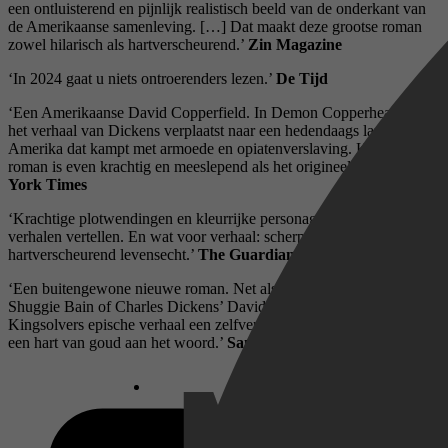
een ontluisterend en pijnlijk realistisch beeld van de onderkant van
de Amerikaanse samenleving. […] Dat maakt deze grootse roman
zowel hilarisch als hartverscheurend.’
Zin Magazine
‘In 2024 gaat u niets ontroerenders lezen.’
De Tijd
‘Een Amerikaanse David Copperfield. In Demon Copperhead wordt
het verhaal van Dickens verplaatst naar een hedendaags landelijk
Amerika dat kampt met armoede en opiatenverslaving. Kingsolvers
roman is even krachtig en meeslepend als het origineel.’
The New
York Times
‘Krachtige plotwendingen en kleurrijke personages: dit is echt
verhalen vertellen. En wat voor verhaal: scherpzinnig, bezield en
hartverscheurend levensecht.’
The Guardian
‘Een buitengewone nieuwe roman. Net als in Douglas Stuarts
Shuggie Bain of Charles Dickens’ David Copperfield is er in
Kingsolvers epische verhaal een zelfverklaarde mislukkeling met
een hart van goud aan het woord.’
San Francisco Chronicle