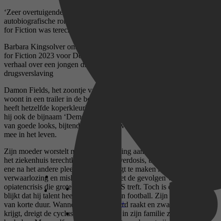
‘Zeer overtuigende en indrukwekkende contemporaine variant op de
autobiografische roman van Charles Dickens. Ja, die Pulitzer Prize
for Fiction was terecht.’
de Volkskrant
Barbara Kingsolver ontving de Pulitzer Prize en de Women’s Prize
for Fiction 2023 voor Demon Copperhead, een beeldend en episch
verhaal over een jongen die opgroeit te midden van armoede en
drugsverslaving
Damon Fields, het zoontje van een alleenstaande tienermoeder,
woont in een trailer in de bergen van de zuidelijke Appalachen. Hij
heeft hetzelfde koperkleurige haar als zijn overleden vader, aan wie
hij ook de bijnaam ‘Demon Copperhead’ te danken heeft. Afgezien
van goede looks, bijtende humor en overlevingsdrift zit hem weinig
mee in het leven.
Zijn moeder worstelt met haar verslaving aan pijnstillers. Nadat ze in
het ziekenhuis terechtkomt met een overdosis, belandt Demon in het
ene na het andere pleeggezin. Hij krijgt te maken met kinderarbeid,
verwaarlozing en mishandeling, en met de gevolgen van de
opiatencrisis die grote delen van de VS treft. Toch is er ook hoop als
blijkt dat hij talent heeft voor American football. Zijn geluk is echter
Disney+
van korte duur. Wanneer hij geblesseerd raakt en zware pijnstillers
krijgt, dreigt de cyclus van verslaving in zijn familie zich te