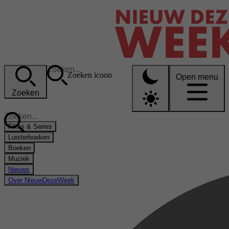
Zoeken icoon
Open menu
Zoeken
Films & Series
Luisterboeken
Boeken
Muziek
Nieuws
Over NieuwDezeWeek