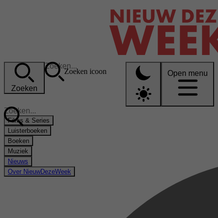
Zoeken icoon
Open menu
Zoeken
Films & Series
Luisterboeken
Boeken
Muziek
Nieuws
Over NieuwDezeWeek