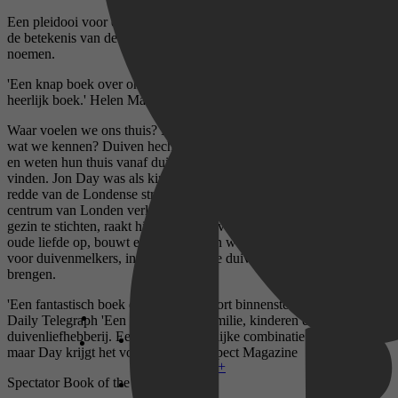
Een pleidooi voor de duif en haar schoonheid en een zoektocht naar
de betekenis van de plek waar we altijd terugkeren en die we thuis
noemen.
'Een knap boek over onknappe vogels.' The Observer 'Een oprecht,
heerlijk boek.' Helen MacDonald, auteur van De h is van havik
Waar voelen we ons thuis? Hoe vinden we de weg terug naar dat
wat we kennen? Duiven hechten zich net als mensen aan een plek
en weten hun thuis vanaf duizenden kilometers ver weg terug te
vinden. Jon Day was als kind al geboeid door deze vogels die hij
redde van de Londense straten. Wanneer hij als jonge man het
centrum van Londen verlaat om in een van de buitenwijken een
gezin te stichten, raakt hij zijn gevoel van thuis kwijt. Hij pakt zijn
oude liefde op, bouwt een duiventil en wordt lid van de lokale club
voor duivenmelkers, in de hoop dat de duiven hem weer thuis zullen
brengen.
'Een fantastisch boek dat de duivensport binnenstebuiten keert.'
Daily Telegraph 'Een memoir over familie, kinderen en
duivenliefhebberij. Een onwaarschijnlijke combinatie misschien,
maar Day krijgt het voor elkaar.' Prospect Magazine
Disney+
Spectator Book of the Year