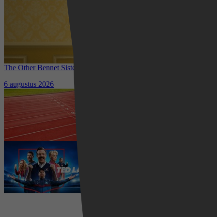
The Other Bennet Sister nu te zien op HBO Max: romantisch
kostuumdrama krijgt lovende recensies
6 augustus 2026
Waar kun je het EK Atletiek
2026 kijken? Zo volg je alle
wedstrijden live
5 augustus 2026
Ted Lasso seizoen 4 is begonnen:
eerste aflevering nu te zien op
Apple TV+
5 augustus 2026