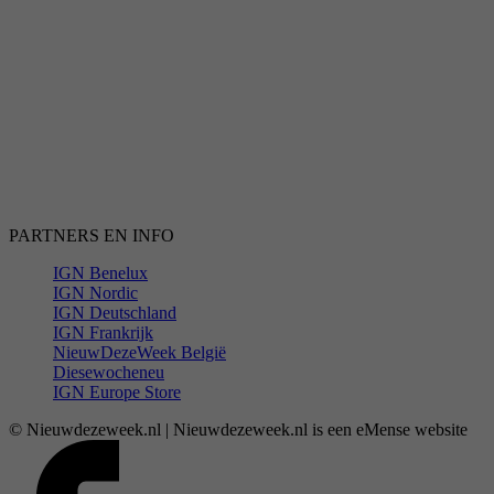
PARTNERS EN INFO
IGN Benelux
IGN Nordic
IGN Deutschland
IGN Frankrijk
NieuwDezeWeek België
Diesewocheneu
IGN Europe Store
© Nieuwdezeweek.nl | Nieuwdezeweek.nl is een eMense website