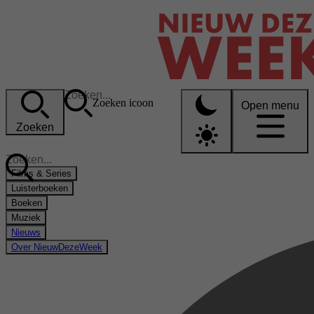
Zoeken icoon
Open menu
Zoeken
Films & Series
Luisterboeken
Boeken
Muziek
Nieuws
Over NieuwDezeWeek