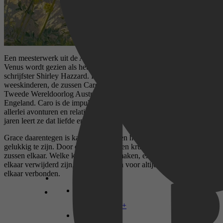
Een meesterwerk uit de Australische literatuur De overgang van
Venus wordt gezien als het meesterwerk van de Australische
schrijfster Shirley Hazzard. Het is het verhaal van twee
weeskinderen, de zussen Caroline en Grace Bell. Ze verlaten na de
Tweede Wereldoorlog Australië om een nieuw leven te beginnen in
Engeland. Caro is de impulsiefste van de twee en stort zich in
allerlei avonturen en relaties die tot mislukken gedoemd zijn. Met de
jaren leert ze dat liefde en lust eigenlijk vooral verdriet opleveren.
Grace daarentegen is kalm en rustig, en haar huwelijk lijkt lange tijd
gelukkig te zijn. Door de decennia heen kruisen de paden van de
zussen elkaar. Welke keuzes ze ook maken, en hoe ver ze ook van
elkaar verwijderd zijn, hun levens zijn voor altijd onlosmakelijk met
elkaar verbonden.
Disney+