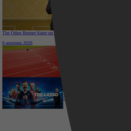
The Other Bennet Sister nu te zien op HBO Max: romantisch
kostuumdrama krijgt lovende recensies
6 augustus 2026
Waar kun je het EK Atletiek
2026 kijken? Zo volg je alle
wedstrijden live
5 augustus 2026
Ted Lasso seizoen 4 is begonnen:
eerste aflevering nu te zien op
Apple TV+
5 augustus 2026