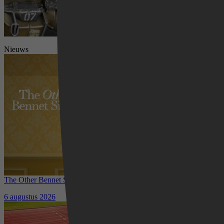
Nieuws
Videoland
The Other Bennet Sister nu te zien op HBO Max: romantisch
kostuumdrama krijgt lovende recensies
6 augustus 2026
Waar kun je het EK Atletiek
2026 kijken? Zo volg je alle
wedstrijden live