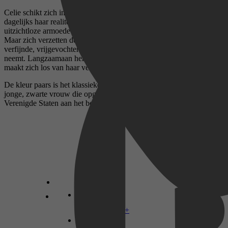
Celie schikt zich in haar lot. In brieven aan God beschrijft ze
dagelijks haar realiteit: haar ondermijnende echtgenoot, de
uitzichtloze armoede en de afstand van haar zus, haar enige liefde.
Maar zich verzetten doet ze niet. Tot ze Shug ontmoet, een
verfijnde, vrijgevochten zangeres, die haar lot in eigen handen
neemt. Langzaamaan herwint Celie een gevoel van eigenwaarde. Ze
maakt zich los van haar verleden en besluit om terug te vechten.
De kleur paars is het klassieke en ontroerende verhaal van een
jonge, zwarte vrouw die opgroeit in armoede en segregatie in de
Verenigde Staten aan het begin van de twintigste eeuw.
Disney+