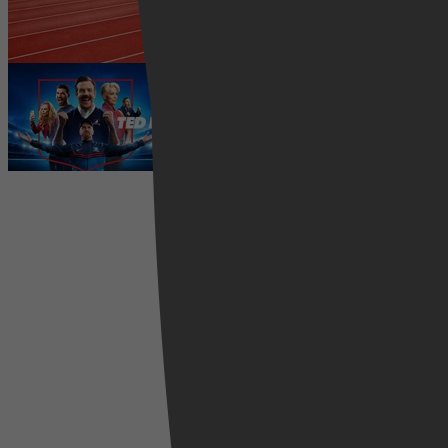
5 augustus 2026
Ted Lasso seizoen 4 is begonnen:
eerste aflevering nu te zien op
Apple TV+
5 augustus 2026