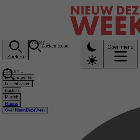
Zoeken icoon
Open menu
Zoeken
Films & Series
Luisterboeken
Boeken
Muziek
Nieuws
Over NieuwDezeWeek