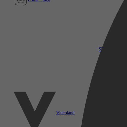
SkyShowtime
Videoland