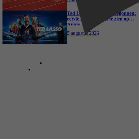
Ted Lasso seizoen 4 is begonnen:
eerste aflevering nu te zien op
Apple TV+
5 augustus 2026