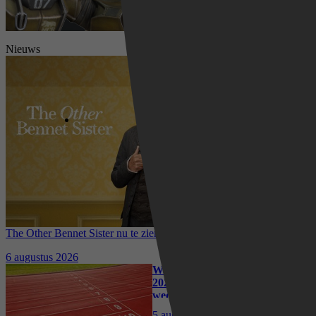
Nieuws
The Other Bennet Sister nu te zien op HBO Max: romantisch
kostuumdrama krijgt lovende recensies
6 augustus 2026
Waar kun je het EK Atletiek
2026 kijken? Zo volg je alle
wedstrijden live
5 augustus 2026