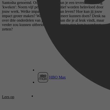
Santosha genoemd. Ook op je werk kun je een tevreden houding
'kweken': Noem vijf personen die positief worden beïnvloed door
jouw werk. Welke impact heb jij op hun leven? Hoe kun jij jouw
impact groter maken? Wat zou je nog meer kunnen doen? Denk na
over drie onderdelen van je huidige baan die je al leuk vindt, maar
verder zou kunnen uitbreiden. Welke eerste stap kun je vandaag
zetten?
HBO Max
Lees op