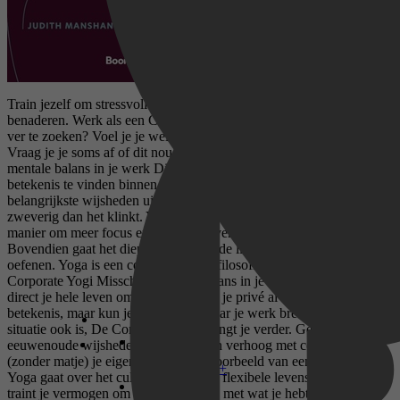
Train jezelf om stressvolle werksituaties vanuit evenwicht te
benaderen. Werk als een Corporate Yogi! Is de rust op jouw werk
ver te zoeken? Voel je je wel eens gestrest, gejaagd of geleefd?
Vraag je je soms af of dit nou is wat je echt wil? 10 principes voor
mentale balans in je werk Dit boek helpt je om meer balans en
betekenis te vinden binnen je huidige baan, aan de hand van de tien
belangrijkste wijsheden uit de yoga. En dat is een stuk minder
zweverig dan het klinkt. Yoga is een wetenschappelijk bewezen
manier om meer focus en rust in je leven en in je werk te ervaren.
Bovendien gaat het dieper dan alleen de lichaamshoudingen
oefenen. Yoga is een complete levensfilosofie. Werken als een
Corporate Yogi Misschien zoek je balans in je werk, maar wil je niet
direct je hele leven omgooien. Of ben je privé al veel bezig met
betekenis, maar kun je dat nog niet naar je werk brengen. Wat jouw
situatie ook is, De Corporate Yogi brengt je verder. Gebruik de
eeuwenoude wijsheden uit de yoga en verhoog met concrete acties
(zonder matje) je eigen werkgeluk. Voorbeeld van een concrete actie
Disney+
Yoga gaat over het cultiveren van een flexibele levenshouding. Je
traint je vermogen om tevreden te zijn met wat je hebt. Dit wordt