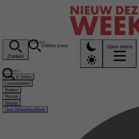
Zoeken icoon
Open menu
Zoeken
Films & Series
Luisterboeken
Boeken
Muziek
Nieuws
Over NieuwDezeWeek