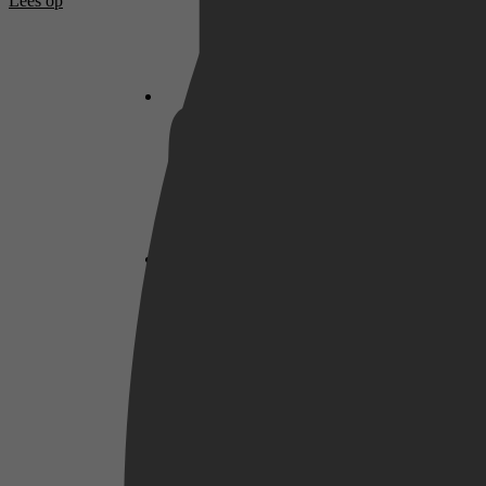
Lees op
Netflix
Pathé Thuis
Prime Video