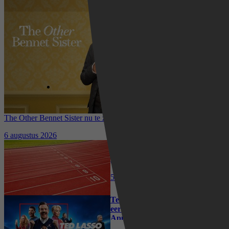
The Other Bennet Sister nu te zien op HBO Max: romantisch
kostuumdrama krijgt lovende recensies
6 augustus 2026
Waar kun je het EK Atletiek
2026 kijken? Zo volg je alle
wedstrijden live
5 augustus 2026
Ted Lasso seizoen 4 is begonnen:
eerste aflevering nu te zien op
Apple TV+