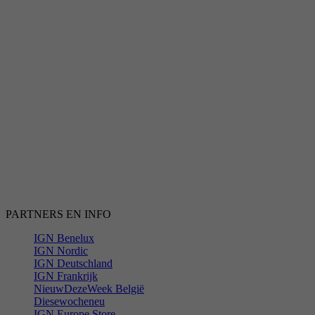
PARTNERS EN INFO
IGN Benelux
IGN Nordic
IGN Deutschland
IGN Frankrijk
NieuwDezeWeek België
Diesewocheneu
IGN Europe Store