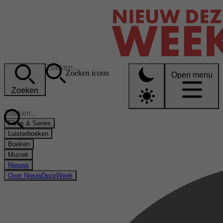
Zoeken icoon
Open menu
Zoeken
Films & Series
Luisterboeken
Boeken
Muziek
Nieuws
Over NieuwDezeWeek