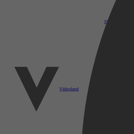
SkyShowtime
Videoland