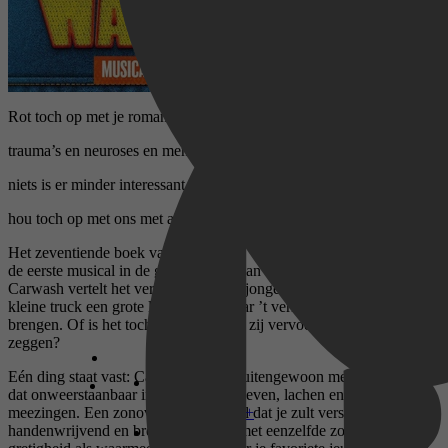
Rot toch op met je romans vol rare schijnproblemen
trauma’s en neuroses en mensen die alsmaar wenen
niets is er minder interessant dan je – burps – binnenwereld
hou toch op met ons met al die onzin te vervelen
Het zeventiende boek van Christophe Vekeman is niets minder dan
de eerste musical in de geschiedenis van de wereldliteratuur.
Carwash vertelt het verhaal van twee jonge geliefden die in een
kleine truck een grote lading jeans naar ’t verre Bullet moeten
brengen. Of is het toch iets anders dat zij vervoeren? Wie zal het
zeggen?
Eén ding staat vast: Carwash is een buitengewoon meeslepend boek
dat onweerstaanbaar inviteert tot meeleven, lachen en zelfs
Disney+
meezingen. Een zonovergoten verhaal dat je zult verslinden,
handenwrijvend en breed grijnzend, met eenzelfde zorgeloze