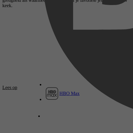
gretigheid als waarmee je vroeger naar je favoriete jeugdserie op tv
keek.
Lees op
HBO Max