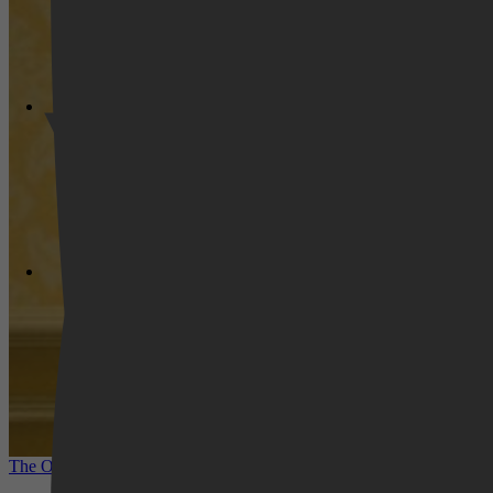
Videoland
The Other Bennet Sister nu te zien op HBO Max: romantisch kostuum