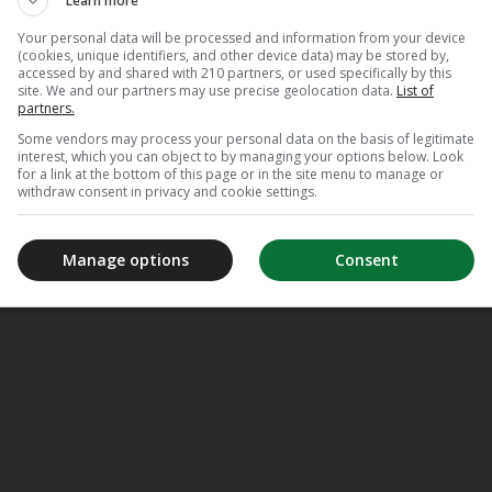
Learn more
Your personal data will be processed and information from your device
(cookies, unique identifiers, and other device data) may be stored by,
accessed by and shared with 210 partners, or used specifically by this
site. We and our partners may use precise geolocation data.
List of
partners.
Some vendors may process your personal data on the basis of legitimate
interest, which you can object to by managing your options below. Look
for a link at the bottom of this page or in the site menu to manage or
withdraw consent in privacy and cookie settings.
Manage options
Consent