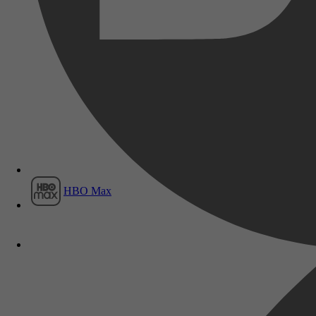
Film1
HBO Max