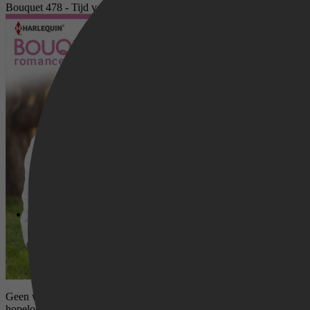
Bouquet 478 - Tijd voor een flirt
Geen wonder dat Cabe Jordan de lieveling is van de media. De adembe
hopeloos verliefd op hem. Hij is haar baas; zij wil gewoon haar werk d