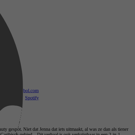
 TV
bol.com
Spotify
gespot. Niet dat Jenna dat iets uitmaakt, al was ze dan als tiener
Caribisch gebied... Dit verhaal is ook verkrijgbaar in een 2-in-1