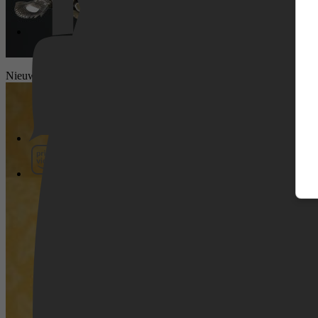
Nieuws
Pathé Thuis
Prime Video
SkyShowtime