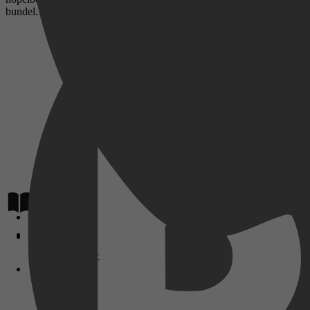
bundel.
Lees op
Disney+