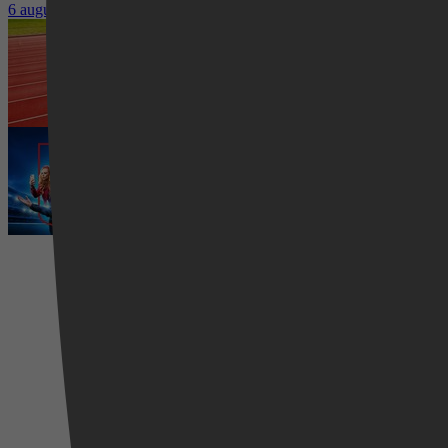
6 augustus 2026
Waar kun je het EK Atletiek 2026 k
5 augustus 2026
Ted Lasso seizoen 4 is begonnen: 
5 augustus 2026