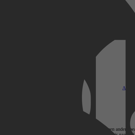
Kobo Plus
Apple
nemend knappe miljardair wordt elke maand weer met een andere beauty 
oen, punt uit! Maar dan nodigt hij haar uit voor een zakenreis naar het 