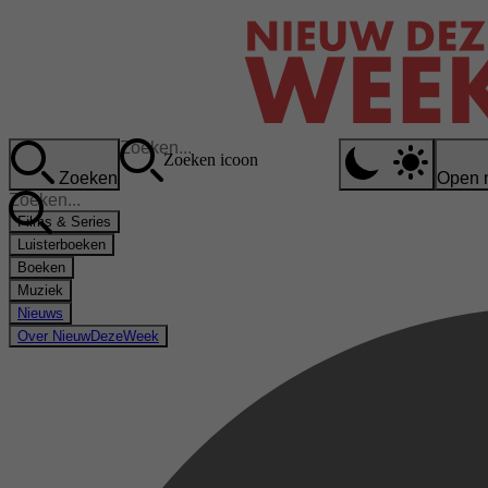
Zoeken icoon
Zoeken
Open 
Films & Series
Luisterboeken
Boeken
Muziek
Nieuws
Over NieuwDezeWeek