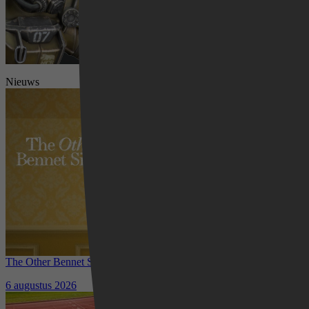
Nieuws
Videoland
The Other Bennet Sister nu te zien op HBO Max: romantisch
kostuumdrama krijgt lovende recensies
6 augustus 2026
Waar kun je het EK Atletiek