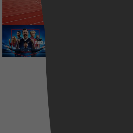
2026 kijken? Zo volg je alle
wedstrijden live
5 augustus 2026
Ted Lasso seizoen 4 is begonnen:
eerste aflevering nu te zien op
Apple TV+
5 augustus 2026