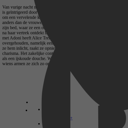
Van vurige nacht naar kille deal? Selfmade miljardair Adoni Petrakis
is geïntrigeerd door de jonge vrouw die zijn privélift binnenstormt
om een vervelende kennis te mijden. Ze is open, grappig en heel
anders dan de vrouwen die hij kent. Bijna als vanzelf belanden ze in
zijn bed, waar ze een ongekend hartstochtelijke nacht beleven. Pas
na haar vertrek ontdekt hij dat ze een golddigger is... Aan haar nacht
met Adoni heeft Alice Trehearn meer dan alleen zoete herinneringen
overgehouden, namelijk een positieve zwangerschapstest! Wanneer
ze hem inlicht, raakt ze opnieuw overweldigd door zijn sensuele
charisma. Het zakelijke contract dat hij haar voorlegt, voelt dan ook
als een ijskoude douche. Waar is de charmante man gebleven in
wiens armen ze zich zo op haar plek voelde?
Disney+