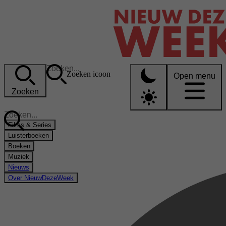
Zoeken icoon
Open menu
Zoeken
Films & Series
Luisterboeken
Boeken
Muziek
Nieuws
Over NieuwDezeWeek