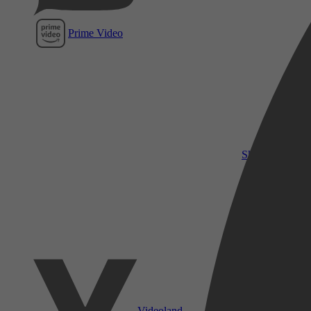
Prime Video
SkyShowtime
Videoland